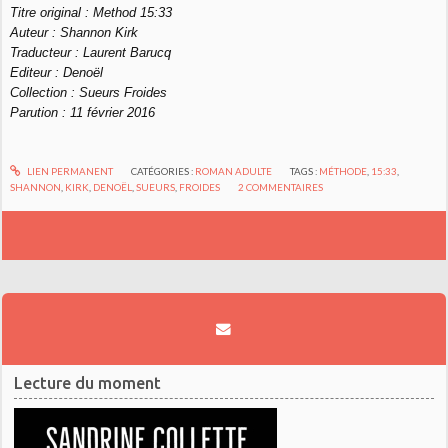
Titre original : Method 15:33
Auteur : Shannon Kirk
Traducteur : Laurent Barucq
Editeur : Denoël
Collection : Sueurs Froides
Parution : 11 février 2016
LIEN PERMANENT
CATÉGORIES :
ROMAN ADULTE
TAGS :
MÉTHODE
,
15:33
,
SHANNON
,
KIRK
,
DENOËL
,
SUEURS
,
FROIDES
2
COMMENTAIRES
Lecture du moment