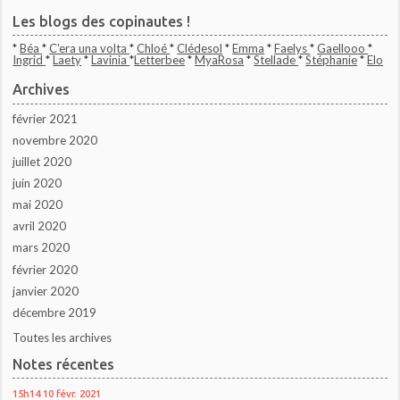
Les blogs des copinautes !
*
Béa
*
C'era una volta
*
Chloé
*
Clédesol
*
Emma
*
Faelys
*
Gaellooo
*
Ingrid
*
Laety
*
Lavinia
*
Letterbee
*
MyaRosa
*
Stellade
*
Stéphanie
*
Elo
Archives
février 2021
novembre 2020
juillet 2020
juin 2020
mai 2020
avril 2020
mars 2020
février 2020
janvier 2020
décembre 2019
Toutes les archives
Notes récentes
15h14
10
févr. 2021