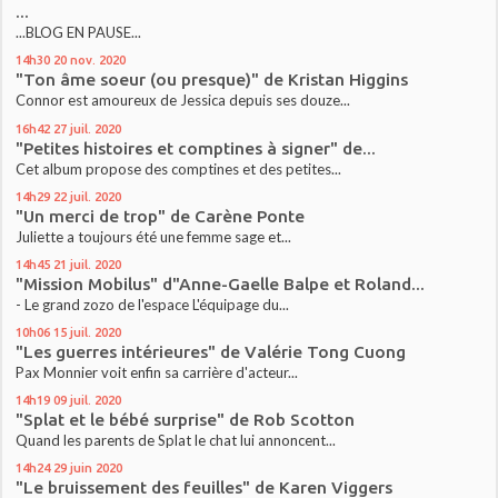
...
...BLOG EN PAUSE...
14h30
20
nov. 2020
"Ton âme soeur (ou presque)" de Kristan Higgins
Connor est amoureux de Jessica depuis ses douze...
16h42
27
juil. 2020
"Petites histoires et comptines à signer" de...
Cet album propose des comptines et des petites...
14h29
22
juil. 2020
"Un merci de trop" de Carène Ponte
Juliette a toujours été une femme sage et...
14h45
21
juil. 2020
"Mission Mobilus" d"Anne-Gaelle Balpe et Roland...
- Le grand zozo de l'espace L'équipage du...
10h06
15
juil. 2020
"Les guerres intérieures" de Valérie Tong Cuong
Pax Monnier voit enfin sa carrière d'acteur...
14h19
09
juil. 2020
"Splat et le bébé surprise" de Rob Scotton
Quand les parents de Splat le chat lui annoncent...
14h24
29
juin 2020
"Le bruissement des feuilles" de Karen Viggers