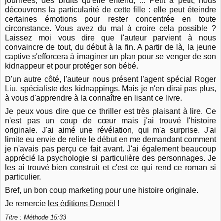
journées, des bruits qu'elle entend, ... Petit à petit, nous
découvrons la particularité de cette fille : elle peut éteindre
certaines émotions pour rester concentrée en toute
circonstance. Vous avez du mal à croire cela possible ?
Laissez moi vous dire que l'auteur parvient à nous
convaincre de tout, du début à la fin. A partir de là, la jeune
captive s'efforcera à imaginer un plan pour se venger de son
kidnappeur et pour protéger son bébé.
D'un autre côté, l'auteur nous présent l'agent spécial Roger
Liu, spécialiste des kidnappings. Mais je n'en dirai pas plus,
à vous d'apprendre à la connaître en lisant ce livre.
Je peux vous dire que ce thriller est très plaisant à lire. Ce
n'est pas un coup de cœur mais j'ai trouvé l'histoire
originale. J'ai aimé une révélation, qui m'a surprise. J'ai
limite eu envie de relire le début en me demandant comment
je n'avais pas perçu ce fait avant. J'ai également beaucoup
apprécié la psychologie si particulière des personnages. Je
les ai trouvé bien construit et c'est ce qui rend ce roman si
particulier.
Bref, un bon coup marketing pour une histoire originale.
Je remercie
les éditions Denoël
!
Titre : Méthode 15:33