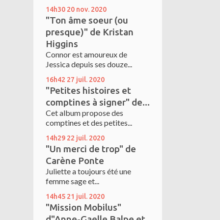
14h30
20
nov. 2020
"Ton âme soeur (ou
presque)" de Kristan
Higgins
Connor est amoureux de
Jessica depuis ses douze...
16h42
27
juil. 2020
"Petites histoires et
comptines à signer" de...
Cet album propose des
comptines et des petites...
14h29
22
juil. 2020
"Un merci de trop" de
Carène Ponte
Juliette a toujours été une
femme sage et...
14h45
21
juil. 2020
"Mission Mobilus"
d"Anne-Gaelle Balpe et