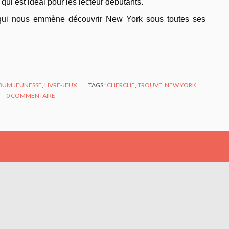
 qui est idéal pour les lecteur débutants.
eu qui nous emmène découvrir New York sous toutes ses
BUM JEUNESSE
,
LIVRE-JEUX
TAGS :
CHERCHE
,
TROUVE
,
NEW YORK
,
0
COMMENTAIRE