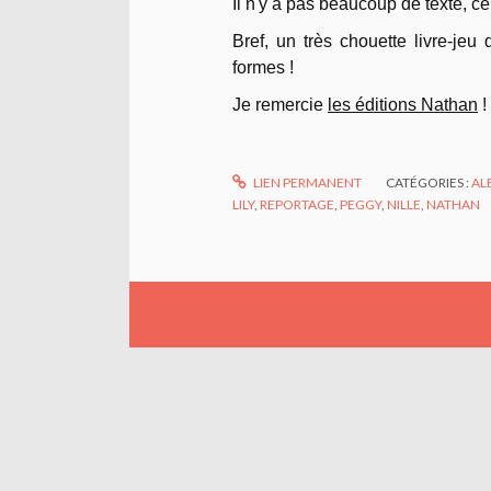
Il n'y a pas beaucoup de texte, ce
Bref, un très chouette livre-j
formes !
Je remercie
les éditions Nathan
!
LIEN PERMANENT
CATÉGORIES :
AL
LILY
,
REPORTAGE
,
PEGGY
,
NILLE
,
NATHAN