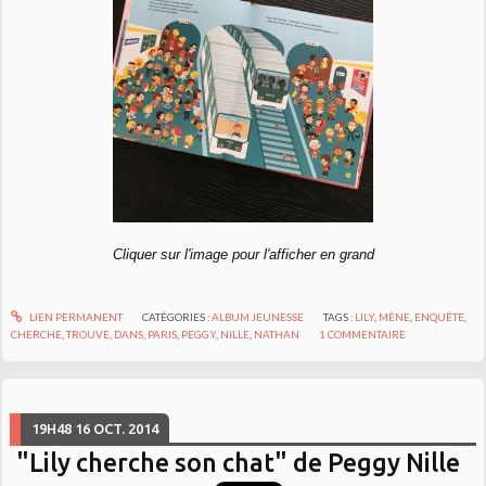
Cliquer sur l'image pour l'afficher en grand
LIEN PERMANENT
CATÉGORIES :
ALBUM JEUNESSE
TAGS :
LILY
,
MÈNE
,
ENQUÊTE
,
CHERCHE
,
TROUVE
,
DANS
,
PARIS
,
PEGGY
,
NILLE
,
NATHAN
1
COMMENTAIRE
19H48
16
OCT. 2014
"Lily cherche son chat" de Peggy Nille