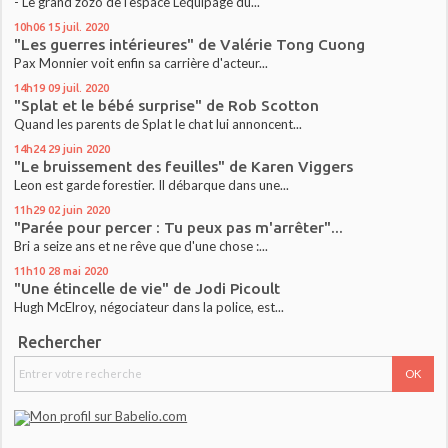
- Le grand zozo de l'espace L'équipage du...
10h06
15
juil. 2020
"Les guerres intérieures" de Valérie Tong Cuong
Pax Monnier voit enfin sa carrière d'acteur...
14h19
09
juil. 2020
"Splat et le bébé surprise" de Rob Scotton
Quand les parents de Splat le chat lui annoncent...
14h24
29
juin 2020
"Le bruissement des feuilles" de Karen Viggers
Leon est garde forestier. Il débarque dans une...
11h29
02
juin 2020
"Parée pour percer : Tu peux pas m'arrêter"...
Bri a seize ans et ne rêve que d'une chose :...
11h10
28
mai 2020
"Une étincelle de vie" de Jodi Picoult
Hugh McElroy, négociateur dans la police, est...
Rechercher