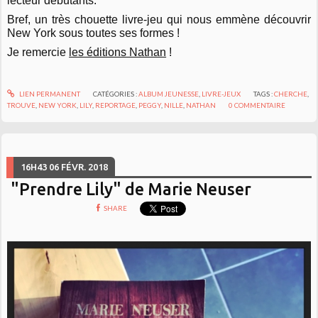
lecteur débutants.
Bref, un très chouette livre-jeu qui nous emmène découvrir
New York sous toutes ses formes !
Je remercie
les éditions Nathan
!
LIEN PERMANENT
CATÉGORIES :
ALBUM JEUNESSE
,
LIVRE-JEUX
TAGS :
CHERCHE
,
TROUVE
,
NEW YORK
,
LILY
,
REPORTAGE
,
PEGGY
,
NILLE
,
NATHAN
0
COMMENTAIRE
16H43
06
FÉVR. 2018
"Prendre Lily" de Marie Neuser
SHARE