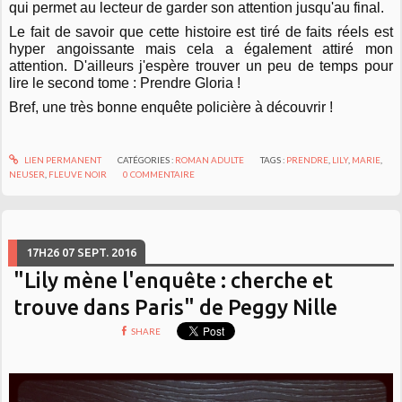
qui permet au lecteur de garder son attention jusqu'au final.
Le fait de savoir que cette histoire est tiré de faits réels est
hyper angoissante mais cela a également attiré mon
attention. D'ailleurs j'espère trouver un peu de temps pour
lire le second tome : Prendre Gloria !
Bref, une très bonne enquête policière à découvrir !
LIEN PERMANENT
CATÉGORIES :
ROMAN ADULTE
TAGS :
PRENDRE
,
LILY
,
MARIE
,
NEUSER
,
FLEUVE NOIR
0
COMMENTAIRE
17H26
07
SEPT. 2016
"Lily mène l'enquête : cherche et
trouve dans Paris" de Peggy Nille
SHARE