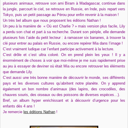
plusieurs animaux, retrouve son ami Biram à Madagascar, continue dans
la jungle, parcourt le ciel, se retrouve en Russie, en Inde, puis repart vers
Tokyo, puis un petit passage au Pérou pour enfin revenir à la maison !
Un très bel album que nous proposent les éditions Nathan !
Un peu à la manière de « Où est Charlie ? » mais version plus facile, Lily
a perdu son chat et part à sa recherche. Durant son périple, elle demande
plusieurs fois l’aide du petit lecteur : à ramasser six bananes, à trouver la
clé pour entrer au palais en Russie, ou encore repérer Mia dans l’image !
C’est vraiment ludique car l’enfant participe activement à la lecture.
C’est drôle et c’est ultra coloré. On en prend plein les yeux ! Il y a
énormément de choses à voir que moi-même je me suis rapidement prise
au jeu à essayer de deviner où était Mia ou encore retrouver les éléments
que demande Lily.
C’est aussi une très bonne manière de découvrir le monde, ses différents
pays et les diverses cultures qu’abritent notre planète. On y apprend
également un bon nombre d’animaux (des lapins, des crocodiles, des
chauves souris, des oiseaux ou des poissons de diverses espèces…).
Bref, un album hyper enrichissant et à découvrir d’urgence pour les
enfants dès 4 ans !
Je remercie
les éditions Nathan
!