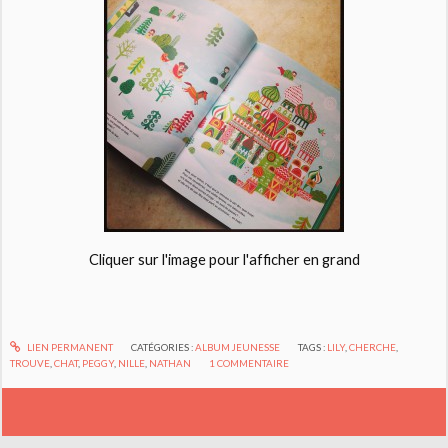
Cliquer sur l'image pour l'afficher en grand
LIEN PERMANENT
CATÉGORIES :
ALBUM JEUNESSE
TAGS :
LILY
,
CHERCHE
,
TROUVE
,
CHAT
,
PEGGY
,
NILLE
,
NATHAN
1
COMMENTAIRE