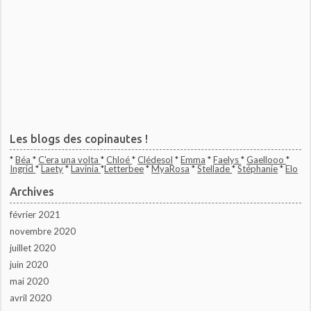
Les blogs des copinautes !
*
Béa
*
C'era una volta
*
Chloé
*
Clédesol
*
Emma
*
Faelys
*
Gaellooo
*
Ingrid
*
Laety
*
Lavinia
*
Letterbee
*
MyaRosa
*
Stellade
*
Stéphanie
*
Elo
Archives
février 2021
novembre 2020
juillet 2020
juin 2020
mai 2020
avril 2020