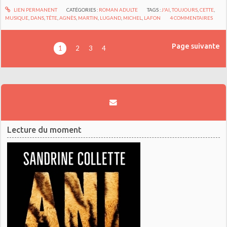
LIEN PERMANENT
CATÉGORIES :
ROMAN ADULTE
TAGS :
J'AI
,
TOUJOURS
,
CETTE
,
MUSIQUE
,
DANS
,
TÊTE
,
AGNÈS
,
MARTIN
,
LUGAND
,
MICHEL
,
LAFON
4
COMMENTAIRES
Page suivante
1
2
3
4
Lecture du moment