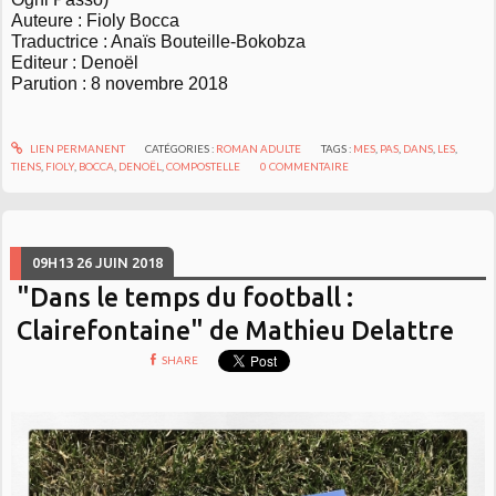
Auteure : Fioly Bocca
Traductrice : Anaïs Bouteille-Bokobza
Editeur : Denoël
Parution : 8 novembre 2018
LIEN PERMANENT
CATÉGORIES :
ROMAN ADULTE
TAGS :
MES
,
PAS
,
DANS
,
LES
,
TIENS
,
FIOLY
,
BOCCA
,
DENOËL
,
COMPOSTELLE
0
COMMENTAIRE
09H13
26
JUIN 2018
"Dans le temps du football :
Clairefontaine" de Mathieu Delattre
SHARE