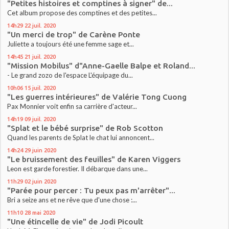
"Petites histoires et comptines à signer" de...
Cet album propose des comptines et des petites...
14h29
22
juil. 2020
"Un merci de trop" de Carène Ponte
Juliette a toujours été une femme sage et...
14h45
21
juil. 2020
"Mission Mobilus" d"Anne-Gaelle Balpe et Roland...
- Le grand zozo de l'espace L'équipage du...
10h06
15
juil. 2020
"Les guerres intérieures" de Valérie Tong Cuong
Pax Monnier voit enfin sa carrière d'acteur...
14h19
09
juil. 2020
"Splat et le bébé surprise" de Rob Scotton
Quand les parents de Splat le chat lui annoncent...
14h24
29
juin 2020
"Le bruissement des feuilles" de Karen Viggers
Leon est garde forestier. Il débarque dans une...
11h29
02
juin 2020
"Parée pour percer : Tu peux pas m'arrêter"...
Bri a seize ans et ne rêve que d'une chose :...
11h10
28
mai 2020
"Une étincelle de vie" de Jodi Picoult