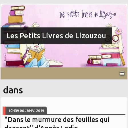
Les Petits Livres de Lizouzou
dans
10H39
06
JANV. 2019
"Dans le murmure des feuilles qui
dansent" d'Agnès Ledig