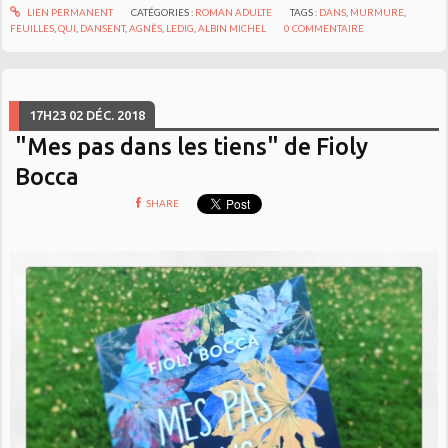
LIEN PERMANENT
CATÉGORIES :
ROMAN ADULTE
TAGS :
DANS
,
MURMURE
,
FEUILLES
,
QUI
,
DANSENT
,
AGNÈS
,
LEDIG
,
ALBIN MICHEL
0
COMMENTAIRE
17H23
02
DÉC. 2018
"Mes pas dans les tiens" de Fioly
Bocca
SHARE