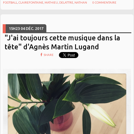
FOOTBALL
,
CLAIREFONTAINE
,
MATHIEU
,
DELATTRE
,
NATHAN
0
COMMENTAIRE
15H23
04
DÉC. 2017
"J'ai toujours cette musique dans la
tête" d'Agnès Martin Lugand
SHARE