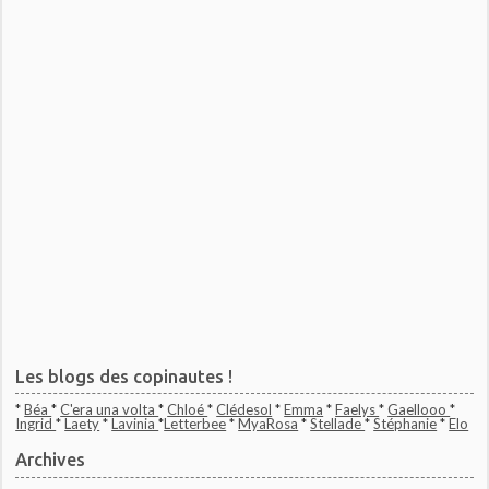
Les blogs des copinautes !
*
Béa
*
C'era una volta
*
Chloé
*
Clédesol
*
Emma
*
Faelys
*
Gaellooo
*
Ingrid
*
Laety
*
Lavinia
*
Letterbee
*
MyaRosa
*
Stellade
*
Stéphanie
*
Elo
Archives