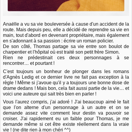
Anaëlle a vu sa vie bouleversée à cause d'un accident de la
route. Mais depuis peu, elle a décidé de reprendre sa vie en
main, tout d'abord en devenant propriétaire, mais également
en s'adonnant à sa passion : écrire un roman policier.
De son côté, Thomas partage sa vie entre son boulot de
charpentier et l'hôpital où est traité son petit frère Simon.
Rien ne prédestinait ces deux personnages à se
rencontrer… et pourtant !
C'est toujours un bonheur de plonger dans les romans
d'Agnès Ledig et ce dernier livre ne fait pas exception à la
règle ! Même si j'avoue qu'il y a toujours une bonne dose de
drame dedans ! Mais bon, cela fait aussi partie de la vie… et
voici une auteure qui sait très bien en parler !
Vous l'aurez compris, j'ai adoré ! J'ai beaucoup aimé le fait
que l'on alterne d'un personnage à un autre et on se
demande assez vite comment leur destin va pouvoir se
croiser. J'ai rapidement eu un faible pour Thomas, je me
demande même si cet être existe réellement dans la vraie
vie ! (ne dite rien à mon chéri ^^)