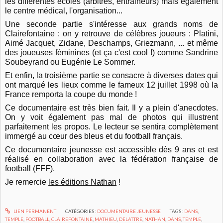
les différentes écoles (arbitres, entraineurs) mais également
le centre médical, l'organisation...
Une seconde partie s'intéresse aux grands noms de
Clairefontaine : on y retrouve de célèbres joueurs : Platini,
Aimé Jacquet, Zidane, Deschamps, Griezmann, ... et même
des joueuses féminines (et ça c'est cool !) comme Sandrine
Soubeyrand ou Eugénie Le Sommer.
Et enfin, la troisième partie se consacre à diverses dates qui
ont marqué les lieux comme le fameux 12 juillet 1998 où la
France remporta la coupe du monde !
Ce documentaire est très bien fait. Il y a plein d'anecdotes.
On y voit également pas mal de photos qui illustrent
parfaitement les propos. Le lecteur se sentira complètement
immergé au cœur des bleus et du football français.
Ce documentaire jeunesse est accessible dès 9 ans et est
réalisé en collaboration avec la fédération française de
football (FFF).
Je remercie
les éditions Nathan
!
LIEN PERMANENT
CATÉGORIES :
DOCUMENTAIRE JEUNESSE
TAGS :
DANS
,
TEMPLE
,
FOOTBALL
,
CLAIREFONTAINE
,
MATHIEU
,
DELATTRE
,
NATHAN
,
DANS
,
TEMPLE
,