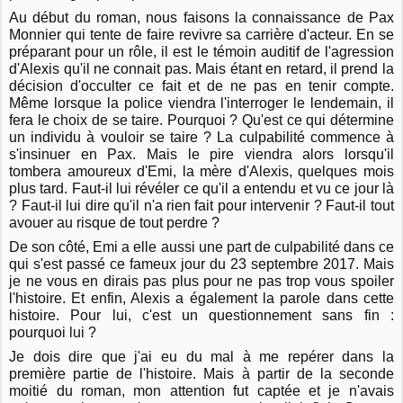
Au début du roman, nous faisons la connaissance de Pax
Monnier qui tente de faire revivre sa carrière d'acteur. En se
préparant pour un rôle, il est le témoin auditif de l'agression
d'Alexis qu'il ne connait pas. Mais étant en retard, il prend la
décision d'occulter ce fait et de ne pas en tenir compte.
Même lorsque la police viendra l'interroger le lendemain, il
fera le choix de se taire. Pourquoi ? Qu'est ce qui détermine
un individu à vouloir se taire ? La culpabilité commence à
s'insinuer en Pax. Mais le pire viendra alors lorsqu'il
tombera amoureux d'Emi, la mère d'Alexis, quelques mois
plus tard. Faut-il lui révéler ce qu'il a entendu et vu ce jour là
? Faut-il lui dire qu'il n'a rien fait pour intervenir ? Faut-il tout
avouer au risque de tout perdre ?
De son côté, Emi a elle aussi une part de culpabilité dans ce
qui s'est passé ce fameux jour du 23 septembre 2017. Mais
je ne vous en dirais pas plus pour ne pas trop vous spoiler
l'histoire. Et enfin, Alexis a également la parole dans cette
histoire. Pour lui, c'est un questionnement sans fin :
pourquoi lui ?
Je dois dire que j'ai eu du mal à me repérer dans la
première partie de l'histoire. Mais à partir de la seconde
moitié du roman, mon attention fut captée et je n'avais