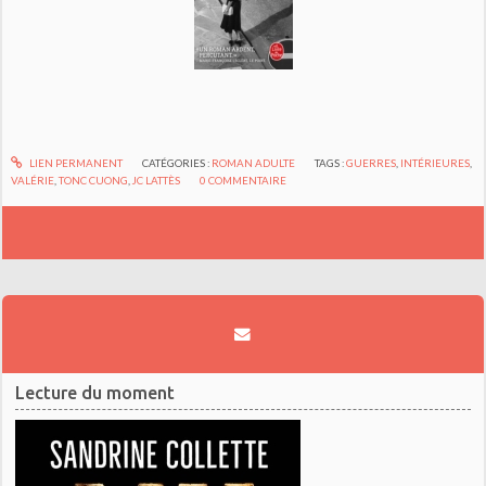
LIEN PERMANENT
CATÉGORIES :
ROMAN ADULTE
TAGS :
GUERRES
,
INTÉRIEURES
,
VALÉRIE
,
TONC CUONG
,
JC LATTÈS
0
COMMENTAIRE
Lecture du moment