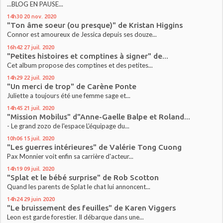
...BLOG EN PAUSE...
14h30
20
nov. 2020
"Ton âme soeur (ou presque)" de Kristan Higgins
Connor est amoureux de Jessica depuis ses douze...
16h42
27
juil. 2020
"Petites histoires et comptines à signer" de...
Cet album propose des comptines et des petites...
14h29
22
juil. 2020
"Un merci de trop" de Carène Ponte
Juliette a toujours été une femme sage et...
14h45
21
juil. 2020
"Mission Mobilus" d"Anne-Gaelle Balpe et Roland...
- Le grand zozo de l'espace L'équipage du...
10h06
15
juil. 2020
"Les guerres intérieures" de Valérie Tong Cuong
Pax Monnier voit enfin sa carrière d'acteur...
14h19
09
juil. 2020
"Splat et le bébé surprise" de Rob Scotton
Quand les parents de Splat le chat lui annoncent...
14h24
29
juin 2020
"Le bruissement des feuilles" de Karen Viggers
Leon est garde forestier. Il débarque dans une...