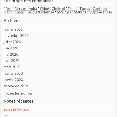
Les blogs des copinautes !
*
Béa
*
C'era una volta
*
Chloé
*
Clédesol
*
Emma
*
Faelys
*
Gaellooo
*
Ingrid
*
Laety
*
Lavinia
*
Letterbee
*
MyaRosa
*
Stellade
*
Stéphanie
*
Elo
Archives
février 2021
novembre 2020
juillet 2020
juin 2020
mai 2020
avril 2020
mars 2020
février 2020
janvier 2020
décembre 2019
Toutes les archives
Notes récentes
15h14
10
févr. 2021
...