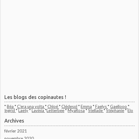
Les blogs des copinautes !
*
Béa
*
C'era una volta
*
Chloé
*
Clédesol
*
Emma
*
Faelys
*
Gaellooo
*
Ingrid
*
Laety
*
Lavinia
*
Letterbee
*
MyaRosa
*
Stellade
*
Stéphanie
*
Elo
Archives
février 2021
novembre 2020