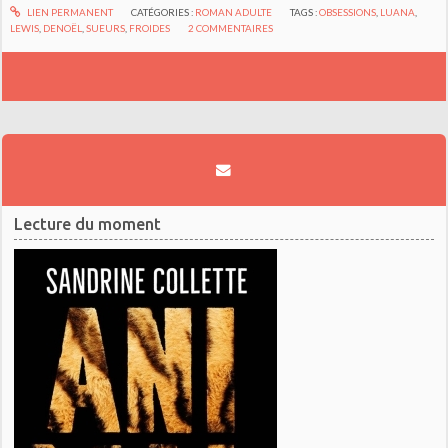
LIEN PERMANENT
CATÉGORIES :
ROMAN ADULTE
TAGS :
OBSESSIONS
,
LUANA
,
LEWIS
,
DENOËL
,
SUEURS
,
FROIDES
2
COMMENTAIRES
Lecture du moment