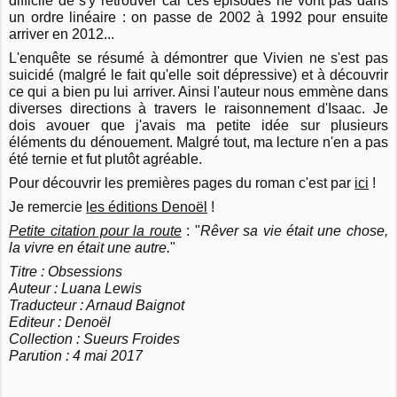
difficile de s'y retrouver car ces épisodes ne vont pas dans
un ordre linéaire : on passe de 2002 à 1992 pour ensuite
arriver en 2012...
L'enquête se résumé à démontrer que Vivien ne s'est pas
suicidé (malgré le fait qu'elle soit dépressive) et à découvrir
ce qui a bien pu lui arriver. Ainsi l'auteur nous emmène dans
diverses directions à travers le raisonnement d'Isaac. Je
dois avouer que j'avais ma petite idée sur plusieurs
éléments du dénouement. Malgré tout, ma lecture n'en a pas
été ternie et fut plutôt agréable.
Pour découvrir les premières pages du roman c'est par
ici
!
Je remercie
les éditions Denoël
!
Petite citation pour la route
: "
Rêver sa vie était une chose,
la vivre en était une autre.
"
Titre : Obsessions
Auteur : Luana Lewis
Traducteur : Arnaud Baignot
Editeur : Denoël
Collection : Sueurs Froides
Parution : 4 mai 2017