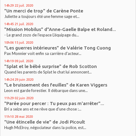
14h29
22
juil. 2020
"Un merci de trop" de Carène Ponte
Juliette a toujours été une femme sage et...
14h45
21
juil. 2020
"Mission Mobilus" d"Anne-Gaelle Balpe et Roland...
- Le grand zozo de l'espace L'équipage du...
10h06
15
juil. 2020
"Les guerres intérieures" de Valérie Tong Cuong
Pax Monnier voit enfin sa carrière d'acteur...
14h19
09
juil. 2020
"Splat et le bébé surprise" de Rob Scotton
Quand les parents de Splat le chat lui annoncent...
14h24
29
juin 2020
"Le bruissement des feuilles" de Karen Viggers
Leon est garde forestier. Il débarque dans une...
11h29
02
juin 2020
"Parée pour percer : Tu peux pas m'arrêter"...
Bri a seize ans et ne rêve que d'une chose :...
11h10
28
mai 2020
"Une étincelle de vie" de Jodi Picoult
Hugh McElroy, négociateur dans la police, est...