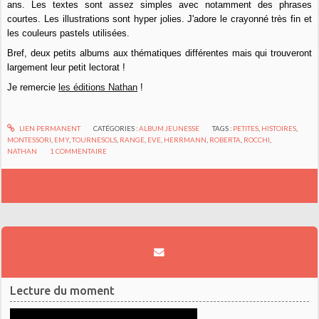
ans. Les textes sont assez simples avec notamment des phrases
courtes. Les illustrations sont hyper jolies. J'adore le crayonné très fin et
les couleurs pastels utilisées.
Bref, deux petits albums aux thématiques différentes mais qui trouveront
largement leur petit lectorat !
Je remercie
les éditions Nathan
!
LIEN PERMANENT
CATÉGORIES :
ALBUM JEUNESSE
TAGS :
PETITES
,
HISTOIRES
,
MONTESSORI
,
EMY
,
TOURNESOLS
,
RANGE
,
EVE
,
HERRMANN
,
ROBERTA
,
ROCCHI
,
NATHAN
1
COMMENTAIRE
Lecture du moment