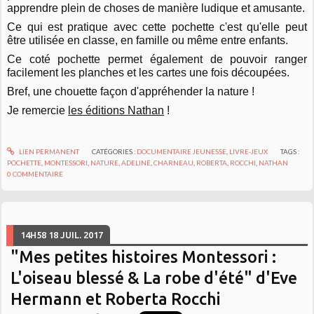
apprendre plein de choses de manière ludique et amusante.
Ce qui est pratique avec cette pochette c'est qu'elle peut
être utilisée en classe, en famille ou même entre enfants.
Ce coté pochette permet également de pouvoir ranger
facilement les planches et les cartes une fois découpées.
Bref, une chouette façon d'appréhender la nature !
Je remercie
les éditions Nathan
!
LIEN PERMANENT
CATÉGORIES :
DOCUMENTAIRE JEUNESSE
,
LIVRE-JEUX
TAGS :
POCHETTE
,
MONTESSORI
,
NATURE
,
ADELINE
,
CHARNEAU
,
ROBERTA
,
ROCCHI
,
NATHAN
0
COMMENTAIRE
14H58
18
JUIL. 2017
"Mes petites histoires Montessori :
L'oiseau blessé & La robe d'été" d'Eve
Hermann et Roberta Rocchi