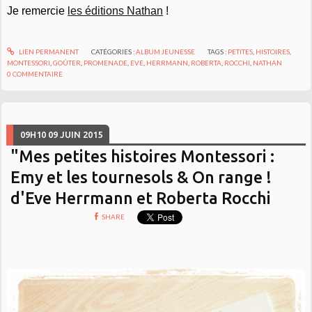
Je remercie
les éditions Nathan
!
LIEN PERMANENT
CATÉGORIES :
ALBUM JEUNESSE
TAGS :
PETITES
,
HISTOIRES
,
MONTESSORI
,
GOÛTER
,
PROMENADE
,
EVE
,
HERRMANN
,
ROBERTA
,
ROCCHI
,
NATHAN
0
COMMENTAIRE
09H10
09
JUIN 2015
"Mes petites histoires Montessori :
Emy et les tournesols & On range !
d'Eve Herrmann et Roberta Rocchi
SHARE