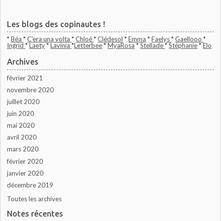
Les blogs des copinautes !
*
Béa
*
C'era una volta
*
Chloé
*
Clédesol
*
Emma
*
Faelys
*
Gaellooo
*
Ingrid
*
Laety
*
Lavinia
*
Letterbee
*
MyaRosa
*
Stellade
*
Stéphanie
*
Elo
Archives
février 2021
novembre 2020
juillet 2020
juin 2020
mai 2020
avril 2020
mars 2020
février 2020
janvier 2020
décembre 2019
Toutes les archives
Notes récentes