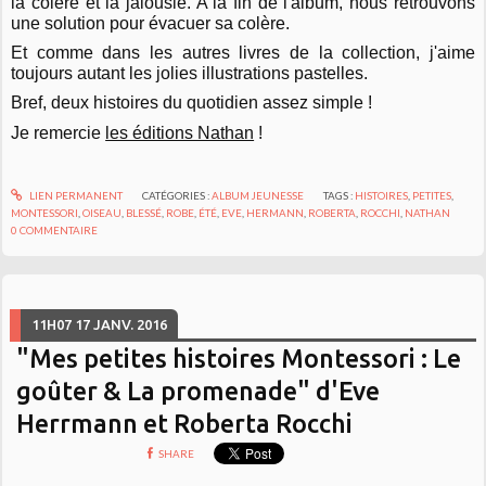
la colère et la jalousie. A la fin de l'album, nous retrouvons
une solution pour évacuer sa colère.
Et comme dans les autres livres de la collection, j'aime
toujours autant les jolies illustrations pastelles.
Bref, deux histoires du quotidien assez simple !
Je remercie
les éditions Nathan
!
LIEN PERMANENT
CATÉGORIES :
ALBUM JEUNESSE
TAGS :
HISTOIRES
,
PETITES
,
MONTESSORI
,
OISEAU
,
BLESSÉ
,
ROBE
,
ÉTÉ
,
EVE
,
HERMANN
,
ROBERTA
,
ROCCHI
,
NATHAN
0
COMMENTAIRE
11H07
17
JANV. 2016
"Mes petites histoires Montessori : Le
goûter & La promenade" d'Eve
Herrmann et Roberta Rocchi
SHARE