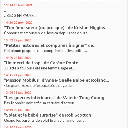
15h14
10
févr. 2021
...
...BLOG EN PAUSE...
14h30
20
nov. 2020
"Ton âme soeur (ou presque)" de Kristan Higgins
Connor est amoureux de Jessica depuis ses douze...
16h42
27
juil. 2020
"Petites histoires et comptines à signer" de...
Cet album propose des comptines et des petites...
14h29
22
juil. 2020
"Un merci de trop" de Carène Ponte
Juliette a toujours été une femme sage et...
14h45
21
juil. 2020
"Mission Mobilus" d"Anne-Gaelle Balpe et Roland...
- Le grand zozo de l'espace L'équipage du...
10h06
15
juil. 2020
"Les guerres intérieures" de Valérie Tong Cuong
Pax Monnier voit enfin sa carrière d'acteur...
14h19
09
juil. 2020
"Splat et le bébé surprise" de Rob Scotton
Quand les parents de Splat le chat lui annoncent...
14h24
29
juin 2020