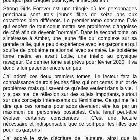
pourquoi pas craquer pour Kyle, le mec parfait ?
Strong Girls Forever est une trilogie où les personnages
principaux sont trois jeunes filles de seize ans aux
caractères bien différents. Le premier tome concerne Evie
qui espère de tout coeur mettre ses problèmes d'angoisse
de côté afin de devenir "normale". Dans le second tome, on
s'intéresse à Amber, une jeune fille qui complexe sur sa
grande taille, qui a peu d'expérience avec les garçons et qui
souffre de problème relationnel avec sa mère. Le troisième
tome mettra en avant Lottie, une intello au physique
ravageur. Ce dernier tome est prévu pour février 2020, il va
donc falloir patienter encore un peu.
J'ai adoré ces deux premiers tomes. Le lecteur fera la
connaissance de trois jeunes filles qui ont certes leur lot de
problèmes mais qui savent ce qu'elles veulent dans la vie. Il
y a pas mal de réflexion sur des sujets importants, surtout
sur des concepts intéressants du féminisme. Ce qui me fait
dire que ces romans pour ados devraient être lus par un
maximum de personnes possibles. Cela ferait peut-être
évoluer certaines consciences ! C'est une lecture
nécessaire et indispensable que ce soit pour les filles que
pour les garçons !
J'ai adoré le style d'écriture de l'auteure, ainsi que la