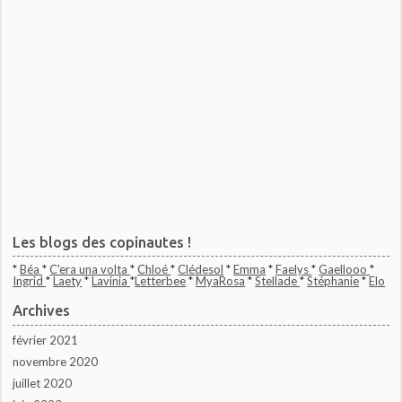
Les blogs des copinautes !
*
Béa
*
C'era una volta
*
Chloé
*
Clédesol
*
Emma
*
Faelys
*
Gaellooo
*
Ingrid
*
Laety
*
Lavinia
*
Letterbee
*
MyaRosa
*
Stellade
*
Stéphanie
*
Elo
Archives
février 2021
novembre 2020
juillet 2020