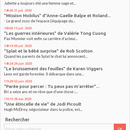
Juliette a toujours été une femme sage et...
14h45
21
juil. 2020
"Mission Mobilus" d"Anne-Gaelle Balpe et Roland...
- Le grand zozo de l'espace L'équipage du...
10h06
15
juil. 2020
"Les guerres intérieures" de Valérie Tong Cuong
Pax Monnier voit enfin sa carrière d'acteur...
14h19
09
juil. 2020
"Splat et le bébé surprise" de Rob Scotton
Quand les parents de Splat le chat lui annoncent...
14h24
29
juin 2020
"Le bruissement des feuilles" de Karen Viggers
Leon est garde forestier. Il débarque dans une...
11h29
02
juin 2020
"Parée pour percer : Tu peux pas m'arrêter"...
Bri a seize ans et ne rêve que d'une chose :...
11h10
28
mai 2020
"Une étincelle de vie" de Jodi Picoult
Hugh McElroy, négociateur dans la police, est...
Rechercher