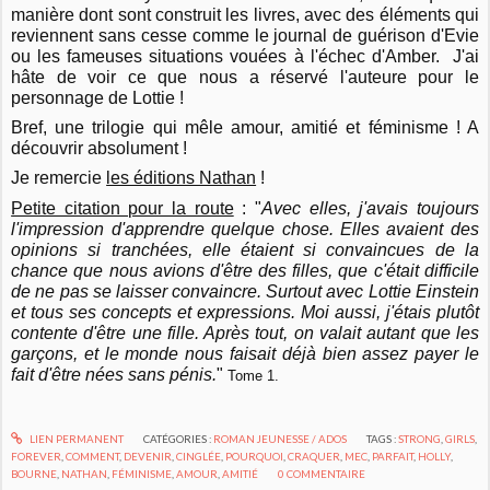
manière dont sont construit les livres, avec des éléments qui
reviennent sans cesse comme le journal de guérison d'Evie
ou les fameuses situations vouées à l'échec d'Amber. J'ai
hâte de voir ce que nous a réservé l'auteure pour le
personnage de Lottie !
Bref, une trilogie qui mêle amour, amitié et féminisme ! A
découvrir absolument !
Je remercie
les éditions Nathan
!
Petite citation pour la route
: "
Avec elles, j'avais toujours
l'impression d'apprendre quelque chose. Elles avaient des
opinions si tranchées, elle étaient si convaincues de la
chance que nous avions d'être des filles, que c'était difficile
de ne pas se laisser convaincre. Surtout avec Lottie Einstein
et tous ses concepts et expressions. Moi aussi, j'étais plutôt
contente d'être une fille. Après tout, on valait autant que les
garçons, et le monde nous faisait déjà bien assez payer le
fait d'être nées sans pénis.
"
Tome 1.
LIEN PERMANENT
CATÉGORIES :
ROMAN JEUNESSE / ADOS
TAGS :
STRONG
,
GIRLS
,
FOREVER
,
COMMENT
,
DEVENIR
,
CINGLÉE
,
POURQUOI
,
CRAQUER
,
MEC
,
PARFAIT
,
HOLLY
,
BOURNE
,
NATHAN
,
FÉMINISME
,
AMOUR
,
AMITIÉ
0
COMMENTAIRE