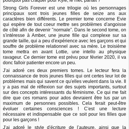
pourquoi pas craquer pour Kyle, le mec parfait ?
Strong Girls Forever est une trilogie où les personnages
principaux sont trois jeunes filles de seize ans aux
caractères bien différents. Le premier tome concerne Evie
qui espère de tout coeur mettre ses problèmes d'angoisse
de côté afin de devenir "normale". Dans le second tome, on
s'intéresse à Amber, une jeune fille qui complexe sur sa
grande taille, qui a peu d'expérience avec les garçons et qui
souffre de problème relationnel avec sa mère. Le troisième
tome mettra en avant Lottie, une intello au physique
ravageur. Ce dernier tome est prévu pour février 2020, il va
donc falloir patienter encore un peu.
J'ai adoré ces deux premiers tomes. Le lecteur fera la
connaissance de trois jeunes filles qui ont certes leur lot de
problèmes mais qui savent ce qu'elles veulent dans la vie. Il
y a pas mal de réflexion sur des sujets importants, surtout
sur des concepts intéressants du féminisme. Ce qui me fait
dire que ces romans pour ados devraient être lus par un
maximum de personnes possibles. Cela ferait peut-être
évoluer certaines consciences ! C'est une lecture
nécessaire et indispensable que ce soit pour les filles que
pour les garçons !
J'ai adoré le style d'écriture de l'auteure, ainsi que la