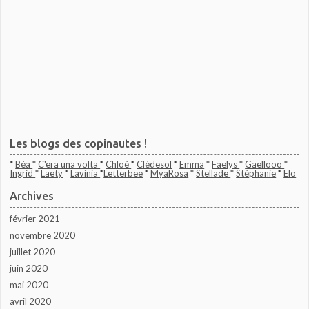
Les blogs des copinautes !
*
Béa
*
C'era una volta
*
Chloé
*
Clédesol
*
Emma
*
Faelys
*
Gaellooo
*
Ingrid
*
Laety
*
Lavinia
*
Letterbee
*
MyaRosa
*
Stellade
*
Stéphanie
*
Elo
Archives
février 2021
novembre 2020
juillet 2020
juin 2020
mai 2020
avril 2020