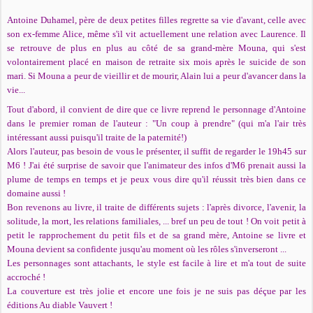
Antoine Duhamel, père de deux petites filles regrette sa vie d'avant, celle avec
son ex-femme Alice, même s'il vit actuellement une relation avec Laurence. Il
se retrouve de plus en plus au côté de sa grand-mère Mouna, qui s'est
volontairement placé en maison de retraite six mois après le suicide de son
mari. Si Mouna a peur de vieillir et de mourir, Alain lui a peur d'avancer dans la
vie...
Tout d'abord, il convient de dire que ce livre reprend le personnage d'Antoine
dans le premier roman de l'auteur : "Un coup à prendre" (qui m'a l'air très
intéressant aussi puisqu'il traite de la paternité!)
Alors l'auteur, pas besoin de vous le présenter, il suffit de regarder le 19h45 sur
M6 ! J'ai été surprise de savoir que l'animateur des infos d'M6 prenait aussi la
plume de temps en temps et je peux vous dire qu'il réussit très bien dans ce
domaine aussi !
Bon revenons au livre, il traite de différents sujets : l'après divorce, l'avenir, la
solitude, la mort, les relations familiales, ... bref un peu de tout ! On voit petit à
petit le rapprochement du petit fils et de sa grand mère, Antoine se livre et
Mouna devient sa confidente jusqu'au moment où les rôles s'inverseront ...
Les personnages sont attachants, le style est facile à lire et m'a tout de suite
accroché !
La couverture est très jolie et encore une fois je ne suis pas déçue par les
éditions Au diable Vauvert !