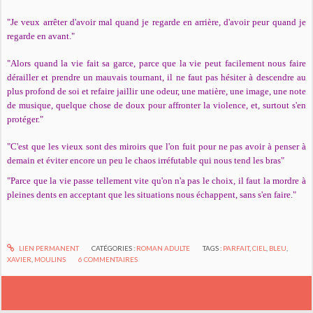
"Je veux arrêter d'avoir mal quand je regarde en arrière, d'avoir peur quand je
regarde en avant."
"Alors quand la vie fait sa garce, parce que la vie peut facilement nous faire
dérailler et prendre un mauvais tournant, il ne faut pas hésiter à descendre au
plus profond de soi et refaire jaillir une odeur, une matière, une image, une note
de musique, quelque chose de doux pour affronter la violence, et, surtout s'en
protéger."
"C'est que les vieux sont des miroirs que l'on fuit pour ne pas avoir à penser à
demain et éviter encore un peu le chaos irréfutable qui nous tend les bras"
"Parce que la vie passe tellement vite qu'on n'a pas le choix, il faut la mordre à
pleines dents en acceptant que les situations nous échappent, sans s'en faire."
LIEN PERMANENT
CATÉGORIES :
ROMAN ADULTE
TAGS :
PARFAIT
,
CIEL
,
BLEU
,
XAVIER
,
MOULINS
6
COMMENTAIRES