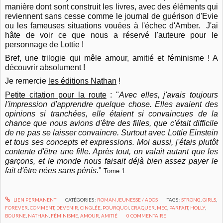
manière dont sont construit les livres, avec des éléments qui
reviennent sans cesse comme le journal de guérison d'Evie
ou les fameuses situations vouées à l'échec d'Amber. J'ai
hâte de voir ce que nous a réservé l'auteure pour le
personnage de Lottie !
Bref, une trilogie qui mêle amour, amitié et féminisme ! A
découvrir absolument !
Je remercie
les éditions Nathan
!
Petite citation pour la route
: "
Avec elles, j'avais toujours
l'impression d'apprendre quelque chose. Elles avaient des
opinions si tranchées, elle étaient si convaincues de la
chance que nous avions d'être des filles, que c'était difficile
de ne pas se laisser convaincre. Surtout avec Lottie Einstein
et tous ses concepts et expressions. Moi aussi, j'étais plutôt
contente d'être une fille. Après tout, on valait autant que les
garçons, et le monde nous faisait déjà bien assez payer le
fait d'être nées sans pénis.
"
Tome 1.
LIEN PERMANENT
CATÉGORIES :
ROMAN JEUNESSE / ADOS
TAGS :
STRONG
,
GIRLS
,
FOREVER
,
COMMENT
,
DEVENIR
,
CINGLÉE
,
POURQUOI
,
CRAQUER
,
MEC
,
PARFAIT
,
HOLLY
,
BOURNE
,
NATHAN
,
FÉMINISME
,
AMOUR
,
AMITIÉ
0
COMMENTAIRE