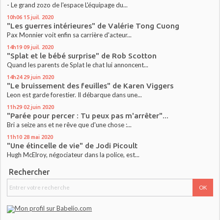
- Le grand zozo de l'espace L'équipage du...
10h06
15
juil. 2020
"Les guerres intérieures" de Valérie Tong Cuong
Pax Monnier voit enfin sa carrière d'acteur...
14h19
09
juil. 2020
"Splat et le bébé surprise" de Rob Scotton
Quand les parents de Splat le chat lui annoncent...
14h24
29
juin 2020
"Le bruissement des feuilles" de Karen Viggers
Leon est garde forestier. Il débarque dans une...
11h29
02
juin 2020
"Parée pour percer : Tu peux pas m'arrêter"...
Bri a seize ans et ne rêve que d'une chose :...
11h10
28
mai 2020
"Une étincelle de vie" de Jodi Picoult
Hugh McElroy, négociateur dans la police, est...
Rechercher