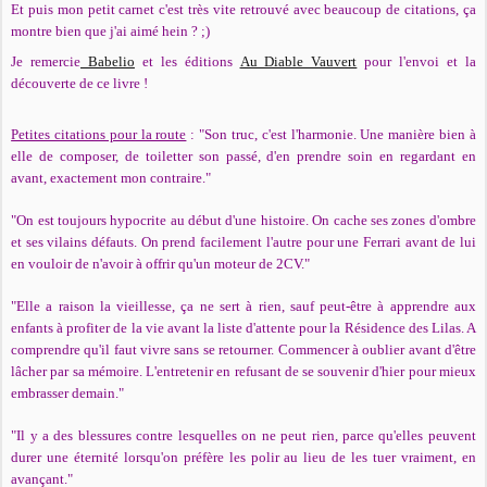
Et puis mon petit carnet c'est très vite retrouvé avec beaucoup de citations, ça
montre bien que j'ai aimé hein ? ;)
Je remercie
Babelio
et les éditions
Au Diable Vauvert
pour l'envoi et la
découverte de ce livre !
Petites citations pour la route
: "Son truc, c'est l'harmonie. Une manière bien à
elle de composer, de toiletter son passé, d'en prendre soin en regardant en
avant, exactement mon contraire."
"On est toujours hypocrite au début d'une histoire. On cache ses zones d'ombre
et ses vilains défauts. On prend facilement l'autre pour une Ferrari avant de lui
en vouloir de n'avoir à offrir qu'un moteur de 2CV."
"Elle a raison la vieillesse, ça ne sert à rien, sauf peut-être à apprendre aux
enfants à profiter de la vie avant la liste d'attente pour la Résidence des Lilas. A
comprendre qu'il faut vivre sans se retourner. Commencer à oublier avant d'être
lâcher par sa mémoire. L'entretenir en refusant de se souvenir d'hier pour mieux
embrasser demain."
"Il y a des blessures contre lesquelles on ne peut rien, parce qu'elles peuvent
durer une éternité lorsqu'on préfère les polir au lieu de les tuer vraiment, en
avançant."