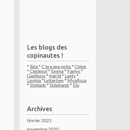
Les blogs des
copinautes !
*
Béa
*
C'era una volta
*
Chloé
*
Clédesol
*
Emma
*
Faelys
*
Gaellooo
*
Ingrid
*
Laety
*
Lavinia
*
Letterbee
*
MyaRosa
*
Stellade
*
Stéphanie
*
Elo
Archives
février 2021
novembre 2020