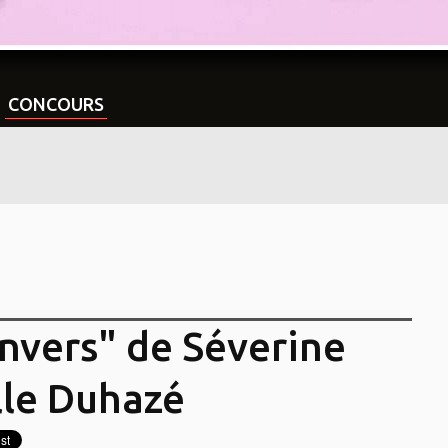
CONCOURS
envers" de Séverine
lle Duhazé