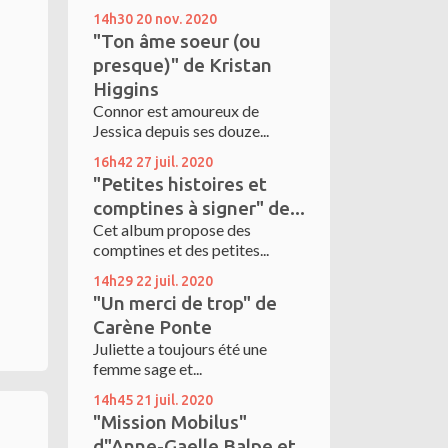
14h30
20
nov. 2020
"Ton âme soeur (ou
presque)" de Kristan
Higgins
Connor est amoureux de
Jessica depuis ses douze...
16h42
27
juil. 2020
"Petites histoires et
comptines à signer" de...
Cet album propose des
comptines et des petites...
14h29
22
juil. 2020
"Un merci de trop" de
Carène Ponte
Juliette a toujours été une
femme sage et...
14h45
21
juil. 2020
"Mission Mobilus"
d"Anne-Gaelle Balpe et