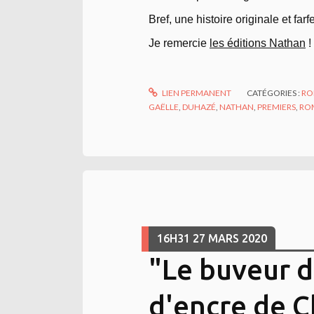
Bref, une histoire originale et far
Je remercie
les éditions Nathan
!
LIEN PERMANENT
CATÉGORIES :
RO
GAËLLE
,
DUHAZÉ
,
NATHAN
,
PREMIERS
,
RO
16H31
27
MARS 2020
"Le buveur d
d'encre de C