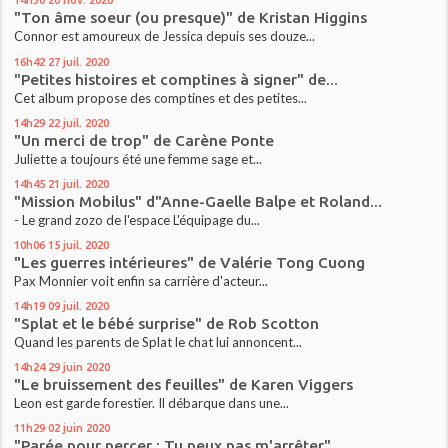
"Ton âme soeur (ou presque)" de Kristan Higgins
Connor est amoureux de Jessica depuis ses douze...
16h42
27
juil. 2020
"Petites histoires et comptines à signer" de...
Cet album propose des comptines et des petites...
14h29
22
juil. 2020
"Un merci de trop" de Carène Ponte
Juliette a toujours été une femme sage et...
14h45
21
juil. 2020
"Mission Mobilus" d"Anne-Gaelle Balpe et Roland...
- Le grand zozo de l'espace L'équipage du...
10h06
15
juil. 2020
"Les guerres intérieures" de Valérie Tong Cuong
Pax Monnier voit enfin sa carrière d'acteur...
14h19
09
juil. 2020
"Splat et le bébé surprise" de Rob Scotton
Quand les parents de Splat le chat lui annoncent...
14h24
29
juin 2020
"Le bruissement des feuilles" de Karen Viggers
Leon est garde forestier. Il débarque dans une...
11h29
02
juin 2020
"Parée pour percer : Tu peux pas m'arrêter"...