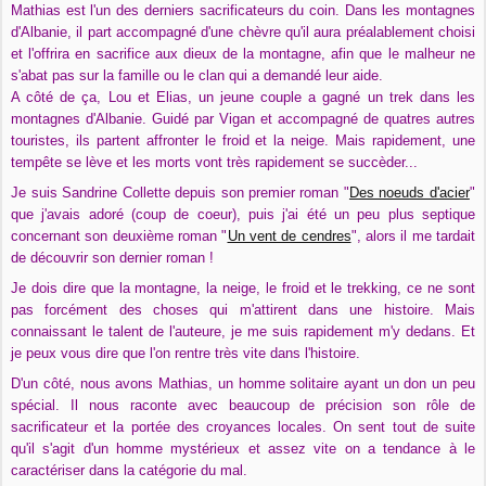
Mathias est l'un des derniers sacrificateurs du coin. Dans les montagnes
d'Albanie, il part accompagné d'une chèvre qu'il aura préalablement choisi
et l'offrira en sacrifice aux dieux de la montagne, afin que le malheur ne
s'abat pas sur la famille ou le clan qui a demandé leur aide.
A côté de ça, Lou et Elias, un jeune couple a gagné un trek dans les
montagnes d'Albanie. Guidé par Vigan et accompagné de quatres autres
touristes, ils partent affronter le froid et la neige. Mais rapidement, une
tempête se lève et les morts vont très rapidement se succèder...
Je suis Sandrine Collette depuis son premier roman "
Des noeuds d'acier
"
que j'avais adoré (coup de coeur), puis j'ai été un peu plus septique
concernant son deuxième roman "
Un vent de cendres
", alors il me tardait
de découvrir son dernier roman !
Je dois dire que la montagne, la neige, le froid et le trekking, ce ne sont
pas forcément des choses qui m'attirent dans une histoire. Mais
connaissant le talent de l'auteure, je me suis rapidement m'y dedans. Et
je peux vous dire que l'on rentre très vite dans l'histoire.
D'un côté, nous avons Mathias, un homme solitaire ayant un don un peu
spécial. Il nous raconte avec beaucoup de précision son rôle de
sacrificateur et la portée des croyances locales. On sent tout de suite
qu'il s'agit d'un homme mystérieux et assez vite on a tendance à le
caractériser dans la catégorie du mal.