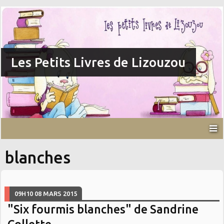
Les Petits Livres de Lizouzou
blanches
09H10
08
MARS 2015
"Six fourmis blanches" de Sandrine
Collette