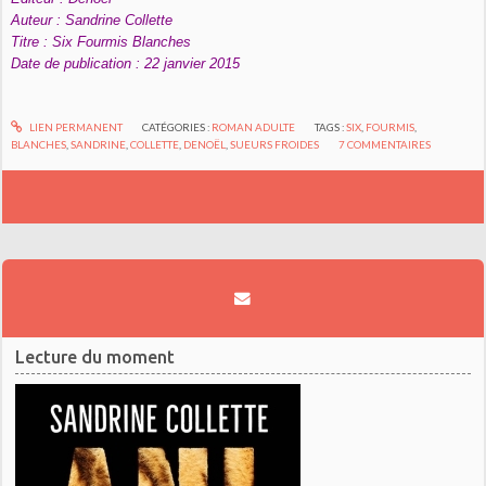
Auteur : Sandrine Collette
Titre : Six Fourmis Blanches
Date de publication : 22 janvier 2015
LIEN PERMANENT
CATÉGORIES :
ROMAN ADULTE
TAGS :
SIX
,
FOURMIS
,
BLANCHES
,
SANDRINE
,
COLLETTE
,
DENOËL
,
SUEURS FROIDES
7
COMMENTAIRES
Lecture du moment