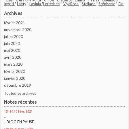
*
Béa
*
C'era una volta
*
Chloé
*
Clédesol
*
Emma
*
Faelys
*
Gaellooo
*
Ingrid
*
Laety
*
Lavinia
*
Letterbee
*
MyaRosa
*
Stellade
*
Stéphanie
*
Elo
Archives
février 2021
novembre 2020
juillet 2020
juin 2020
mai 2020
avril 2020
mars 2020
février 2020
janvier 2020
décembre 2019
Toutes les archives
Notes récentes
15h14
10
févr. 2021
...
...BLOG EN PAUSE...
14h30
20
nov. 2020