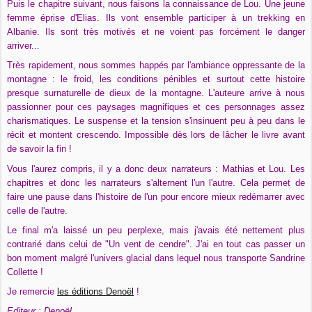
Puis le chapitre suivant, nous faisons la connaissance de Lou. Une jeune
femme éprise d'Elias. Ils vont ensemble participer à un trekking en
Albanie. Ils sont très motivés et ne voient pas forcément le danger
arriver...
Très rapidement, nous sommes happés par l'ambiance oppressante de la
montagne : le froid, les conditions pénibles et surtout cette histoire
presque surnaturelle de dieux de la montagne. L'auteure arrive à nous
passionner pour ces paysages magnifiques et ces personnages assez
charismatiques. Le suspense et la tension s'insinuent peu à peu dans le
récit et montent crescendo. Impossible dès lors de lâcher le livre avant
de savoir la fin !
Vous l'aurez compris, il y a donc deux narrateurs : Mathias et Lou. Les
chapitres et donc les narrateurs s'alternent l'un l'autre. Cela permet de
faire une pause dans l'histoire de l'un pour encore mieux redémarrer avec
celle de l'autre.
Le final m'a laissé un peu perplexe, mais j'avais été nettement plus
contrarié dans celui de "Un vent de cendre". J'ai en tout cas passer un
bon moment malgré l'univers glacial dans lequel nous transporte Sandrine
Collette !
Je remercie
les éditions Denoël
!
Editeur : Denoël