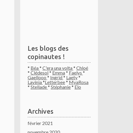
Les blogs des
copinautes !
*
Béa
*
C'era una volta
*
Chloé
*
Clédesol
*
Emma
*
Faelys
*
Gaellooo
*
Ingrid
*
Laety
*
Lavinia
*
Letterbee
*
MyaRosa
*
Stellade
*
Stéphanie
*
Elo
Archives
février 2021
novembre 2020