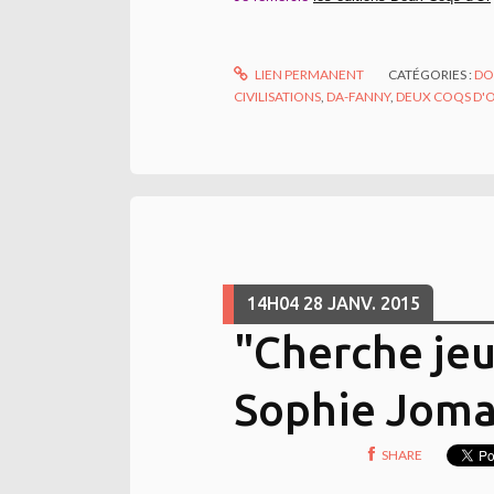
LIEN PERMANENT
CATÉGORIES :
DO
CIVILISATIONS
,
DA-FANNY
,
DEUX COQS D'
14H04
28
JANV. 2015
"Cherche je
Sophie Joma
SHARE