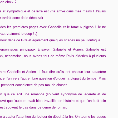
 bon choix ?
e et sympathique et ce livre est vite arrivé dans mes mains ! J'avais
 tardait donc de le découvrir.
 dès les premières pages avec Gabrielle et le fameux pigeon ! Je ne
aut vraiment le coup ! ;)
umour dans ce livre et également quelques scènes un peu loufoque !
rsonnages principaux à savoir Gabrielle et Adrien. Gabrielle est
ion, néanmoins, nous avons tout de même l'avis d'Adrien à plusieurs
ntre Gabrielle et Adrien. Il faut dire qu'ils ont chacun leur caractère
ncer l'un vers l'autre. Une question d'orgueil la plupart du temps. Mais
 et prennent conscience de pas mal de choses.
bien que ce soit une romance (souvent synonyme de légèreté et de
vé que l'auteure avait bien travaillé son histoire et que l'on était loin
il est souvent le cas dans ce genre de roman.
 à capter l'attention du lecteur du début à la fin. On tourne les pages