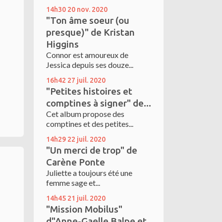
14h30
20
nov. 2020
"Ton âme soeur (ou
presque)" de Kristan
Higgins
Connor est amoureux de
Jessica depuis ses douze...
16h42
27
juil. 2020
"Petites histoires et
comptines à signer" de...
Cet album propose des
comptines et des petites...
14h29
22
juil. 2020
"Un merci de trop" de
Carène Ponte
Juliette a toujours été une
femme sage et...
14h45
21
juil. 2020
"Mission Mobilus"
d"Anne-Gaelle Balpe et