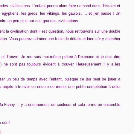
ndes civilisations. L'enfant pourra alors faire un bond dans l'histoire et
gyptiens, les grecs, les vikings, les gaulois, ... et j'en passe ! Un
ndre un peu plus sur ces grandes civilisations.
t la civilisation dont il est question, nous retrouvons sur une double
ation. Vous pourrez admirer une foule de détails et bien sûr y chercher
 et Trouve. Je me suis moi-même prêtée à l'exercice et je dois dire
s) ne sont pas toujours évident à trouver. Heureusement il y a les
er un peu de temps avec l'enfant, puisque ce jeu peut se jouer à
 les objets à trouver ou encore de mener une petite compétition à celui
e Da-Fanny. Il y a énormément de couleurs et cela forme un ensemble
p sûr !
!