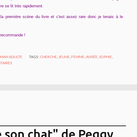
e se lit très rapidement.
 la première scène du livre et c'est assez rare donc je tenais à le
s recommande !
MAN ADULTE
TAGS :
CHERCHE
,
JEUNE
,
FEMME
,
AVISÉE
,
SOPHIE
,
TAIRES
e son chat" de Peggy