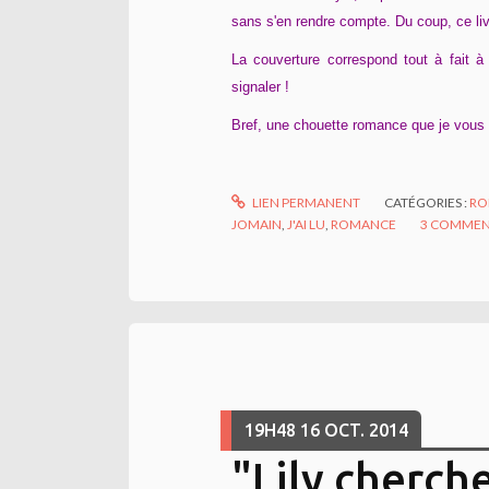
sans s'en rendre compte. Du coup, ce livr
La couverture correspond tout à fait à
signaler !
Bref, une chouette romance que je vou
LIEN PERMANENT
CATÉGORIES :
RO
JOMAIN
,
J'AI LU
,
ROMANCE
3
COMMEN
19H48
16
OCT. 2014
"Lily cherch