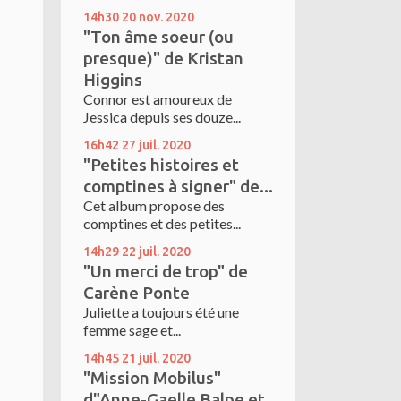
14h30
20
nov. 2020
"Ton âme soeur (ou
presque)" de Kristan
Higgins
Connor est amoureux de
Jessica depuis ses douze...
16h42
27
juil. 2020
"Petites histoires et
comptines à signer" de...
Cet album propose des
comptines et des petites...
14h29
22
juil. 2020
"Un merci de trop" de
Carène Ponte
Juliette a toujours été une
femme sage et...
14h45
21
juil. 2020
"Mission Mobilus"
d"Anne-Gaelle Balpe et