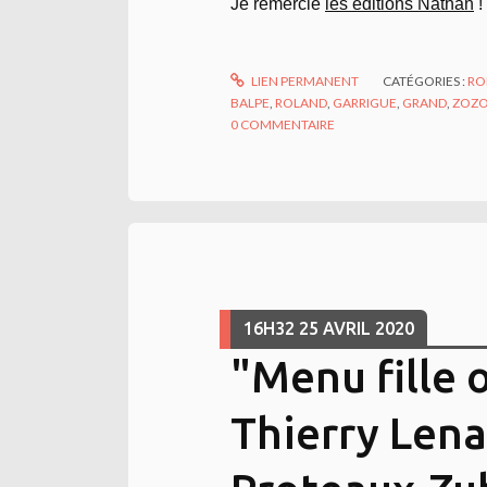
Je remercie
les éditions Nathan
!
LIEN PERMANENT
CATÉGORIES :
RO
BALPE
,
ROLAND
,
GARRIGUE
,
GRAND
,
ZOZ
0
COMMENTAIRE
16H32
25
AVRIL 2020
"Menu fille 
Thierry Lena