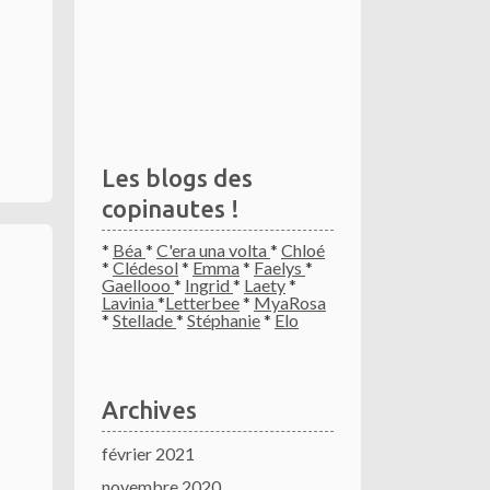
Les blogs des
copinautes !
*
Béa
*
C'era una volta
*
Chloé
*
Clédesol
*
Emma
*
Faelys
*
Gaellooo
*
Ingrid
*
Laety
*
Lavinia
*
Letterbee
*
MyaRosa
*
Stellade
*
Stéphanie
*
Elo
Archives
février 2021
novembre 2020