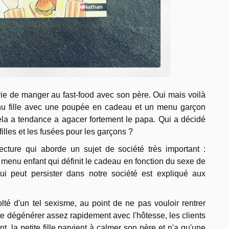
nvie de manger au fast-food avec son père. Oui mais voilà
nu fille avec une poupée en cadeau et un menu garçon
la a tendance a agacer fortement le papa. Qui a décidé
illes et les fusées pour les garçons ?
ecture qui aborde un sujet de société très important :
 un menu enfant qui définit le cadeau en fonction du sexe de
on qui peut persister dans notre société est expliqué aux
olté d'un tel sexisme, au point de ne pas vouloir rentrer
 de dégénérer assez rapidement avec l'hôtesse, les clients
 la petite fille parvient à calmer son père et n'a qu'une