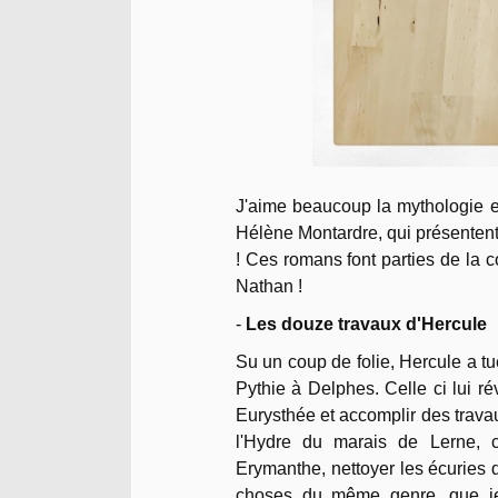
J'aime beaucoup la mythologie et
Hélène Montardre, qui présenten
! Ces romans font parties de la co
Nathan !
-
Les douze travaux d'Hercule
Su un coup de folie, Hercule a tué 
Pythie à Delphes. Celle ci lui rév
Eurysthée et accomplir des travaux
l'Hydre du marais de Lerne, c
Erymanthe, nettoyer les écuries d
choses du même genre, que je