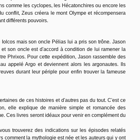
iens comme les cyclopes, les Hécatonchires ou encore les
 du conflit, Zeus créera le mont Olympe et récompensera
nt différents pouvoirs.
é Iolcos mais son oncle Pélias lui a pris son trône. Jason
et son oncle est d'accord à condition de lui ramener la
ncêtre Phrixos. Pour cette expédition, Jason rassemble des
eau appelé Argo et deviennent alors les argonautes. Ils
preuves durant leur périple pour enfin trouver la fameuse
rtaines de ces histoires et d'autres pas du tout. C'est ce
tion, elle explique de manière simple et romancée des
e. Ces livres seront idéaux pour venir en complément du
vous trouverez des indications sur les épisodes relatés
rs comment la mythologie est née et les auteurs qui y ont