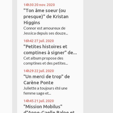
14h30
20
nov. 2020
"Ton âme soeur (ou
presque)" de Kristan
Higgins
Connor est amoureux de
Jessica depuis ses douze...
16h42
27
juil. 2020
"Petites histoires et
comptines à signer" de...
Cet album propose des
comptines et des petites...
14h29
22
juil. 2020
"Un merci de trop" de
Carène Ponte
Juliette a toujours été une
femme sage et...
14h45
21
juil. 2020
"Mission Mobilus"
d"Anne-Gaelle Balpe et