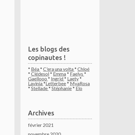
Les blogs des
copinautes !
*
Béa
*
C'era una volta
*
Chloé
*
Clédesol
*
Emma
*
Faelys
*
Gaellooo
*
Ingrid
*
Laety
*
Lavinia
*
Letterbee
*
MyaRosa
*
Stellade
*
Stéphanie
*
Elo
Archives
février 2021
novembre 2020