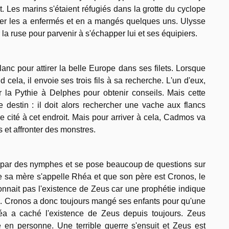
. Les marins s'étaient réfugiés dans la grotte du cyclope
ier les a enfermés et en a mangés quelques uns. Ulysse
r la ruse pour parvenir à s'échapper lui et ses équipiers.
anc pour attirer la belle Europe dans ses filets. Lorsque
cela, il envoie ses trois fils à sa recherche. L'un d'eux,
r la Pythie à Delphes pour obtenir conseils. Mais cette
re destin : il doit alors rechercher une vache aux flancs
e cité à cet endroit. Mais pour arriver à cela, Cadmos va
 et affronter des monstres.
vé par des nymphes et se pose beaucoup de questions sur
ue sa mère s'appelle Rhéa et que son père est Cronos, le
connait pas l'existence de Zeus car une prophétie indique
a. Cronos a donc toujours mangé ses enfants pour qu'une
héa a caché l'existence de Zeus depuis toujours. Zeus
e en personne. Une terrible guerre s'ensuit et Zeus est