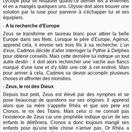
cyclope pour se restaurer quand ce dernier les a enfermés
et en a mangés quelques uns. Ulysse doit alors trouver une
solution par la ruse pour parvenir à s'échapper lui et ses
équipiers.
-
A la recherche d'Europe
Zeus se transforme en taureau blanc pour attirer la belle
Europe dans ses filets. Lorsque le père d'Europe, Agénor,
apprend cela, il envoie ses trois fils à sa recherche. L'un
d'eux, Cadmos décide d'aller interroger la Pythie à Delphes
pour obtenir conseils. Mais cette dernière lui indique un tout
autre destin : il doit alors rechercher une vache aux flancs
marqué d'une lune et d'y bâtir une cité à cet endroit. Mais
pour arriver à cela, Cadmos va devoir accomplir plusieurs
choses et affronter des monstres.
-
Zeus, le roi des Dieux
Depuis tout petit, Zeus est élevé par des nymphes et se
pose beaucoup de questions sur ses origines. Il apprend
alors que sa mère s'appelle Rhéa et que son père est
Cronos, le roi des Titans. Mais celui ci ne connait pas
l'existence de Zeus car une prophétie indique qu'un de ses
enfants le détrônera. Cronos a donc toujours mangé ses
enfants pour qu'une telle chose n'arrive pas. Or Rhéa a