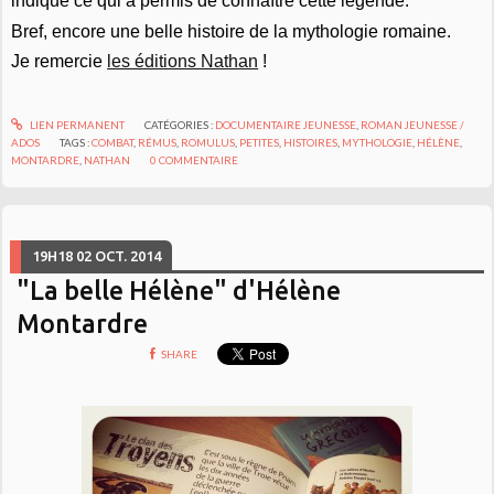
indique ce qui a permis de connaître cette légende.
Bref, encore une belle histoire de la mythologie romaine.
Je remercie
les éditions Nathan
!
LIEN PERMANENT
CATÉGORIES :
DOCUMENTAIRE JEUNESSE
,
ROMAN JEUNESSE /
ADOS
TAGS :
COMBAT
,
RÉMUS
,
ROMULUS
,
PETITES
,
HISTOIRES
,
MYTHOLOGIE
,
HÉLÈNE
,
MONTARDRE
,
NATHAN
0
COMMENTAIRE
19H18
02
OCT. 2014
"La belle Hélène" d'Hélène
Montardre
SHARE