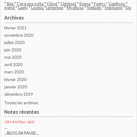
*
Béa
*
C'era una volta
*
Chloé
*
Clédesol
*
Emma
*
Faelys
*
Gaellooo
*
Ingrid
*
Laety
*
Lavinia
*
Letterbee
*
MyaRosa
*
Stellade
*
Stéphanie
*
Elo
Archives
février 2021
novembre 2020
juillet 2020
juin 2020
mai 2020
avril 2020
mars 2020
février 2020
janvier 2020
décembre 2019
Toutes les archives
Notes récentes
15h14
10
févr. 2021
...
...BLOG EN PAUSE...