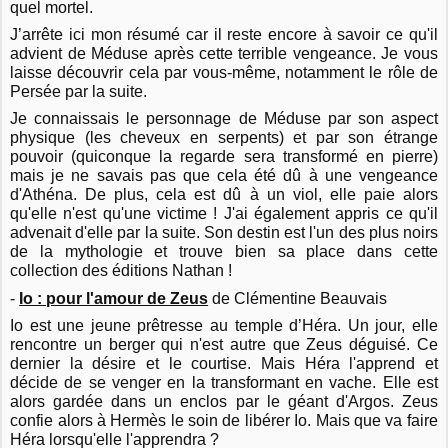
quel mortel.
J’arrête ici mon résumé car il reste encore à savoir ce qu'il
advient de Méduse après cette terrible vengeance. Je vous
laisse découvrir cela par vous-même, notamment le rôle de
Persée par la suite.
Je connaissais le personnage de Méduse par son aspect
physique (les cheveux en serpents) et par son étrange
pouvoir (quiconque la regarde sera transformé en pierre)
mais je ne savais pas que cela été dû à une vengeance
d'Athéna. De plus, cela est dû à un viol, elle paie alors
qu'elle n'est qu'une victime ! J'ai également appris ce qu'il
advenait d'elle par la suite. Son destin est l'un des plus noirs
de la mythologie et trouve bien sa place dans cette
collection des éditions Nathan !
-
Io : pour l'amour de Zeus
de Clémentine Beauvais
Io est une jeune prêtresse au temple d’Héra. Un jour, elle
rencontre un berger qui n'est autre que Zeus déguisé. Ce
dernier la désire et le courtise. Mais Héra l'apprend et
décide de se venger en la transformant en vache. Elle est
alors gardée dans un enclos par le géant d'Argos. Zeus
confie alors à Hermès le soin de libérer Io. Mais que va faire
Héra lorsqu'elle l'apprendra ?