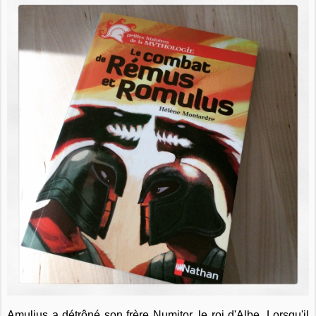
Amulius a détrôné son frère Numitor, le roi d'Albe. Lorsqu'il