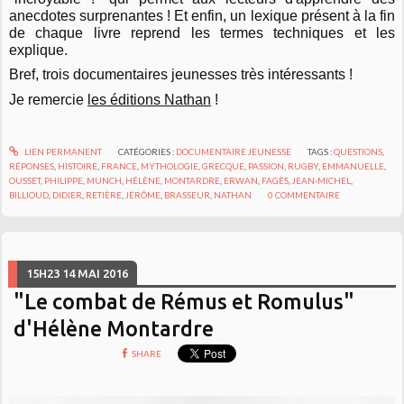
anecdotes surprenantes ! Et enfin, un lexique présent à la fin
de chaque livre reprend les termes techniques et les
explique.
Bref, trois documentaires jeunesses très intéressants !
Je remercie
les éditions Nathan
!
LIEN PERMANENT
CATÉGORIES :
DOCUMENTAIRE JEUNESSE
TAGS :
QUESTIONS
,
RÉPONSES
,
HISTOIRE
,
FRANCE
,
MYTHOLOGIE
,
GRECQUE
,
PASSION
,
RUGBY
,
EMMANUELLE
,
OUSSET
,
PHILIPPE
,
MUNCH
,
HÉLÈNE
,
MONTARDRE
,
ERWAN
,
FAGÈS
,
JEAN-MICHEL
,
BILLIOUD
,
DIDIER
,
RETIÈRE
,
JÉRÔME
,
BRASSEUR
,
NATHAN
0
COMMENTAIRE
15H23
14
MAI 2016
"Le combat de Rémus et Romulus"
d'Hélène Montardre
SHARE