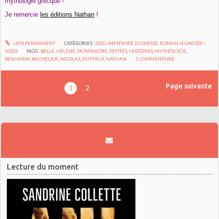
mythologie grecque !
Je remercie
les éditions Nathan
!
LIEN PERMANENT
CATÉGORIES :
DOCUMENTAIRE JEUNESSE
,
ROMAN JEUNESSE /
ADOS
TAGS :
BELLE
,
HÉLÈNE
,
MONTARDRE
,
PETITES
,
HISTOIRES
,
MYTHOLOGIE
,
BENJAMIN
,
BACHELIER
,
NICOLAS
,
DUFFAUT
,
NATHAN
1
COMMENTAIRE
Page suivante
1
2
Lecture du moment