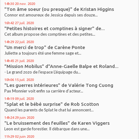
14h30
20
nov. 2020
"Ton âme soeur (ou presque)" de Kristan Higgins
Connor est amoureux de Jessica depuis ses douze...
16h42
27
juil. 2020
"Petites histoires et comptines à signer" de...
Cet album propose des comptines et des petites...
14h29
22
juil. 2020
"Un merci de trop" de Carène Ponte
Juliette a toujours été une femme sage et...
14h45
21
juil. 2020
"Mission Mobilus" d"Anne-Gaelle Balpe et Roland...
- Le grand zozo de l'espace L'équipage du...
10h06
15
juil. 2020
"Les guerres intérieures" de Valérie Tong Cuong
Pax Monnier voit enfin sa carrière d'acteur...
14h19
09
juil. 2020
"Splat et le bébé surprise" de Rob Scotton
Quand les parents de Splat le chat lui annoncent...
14h24
29
juin 2020
"Le bruissement des feuilles" de Karen Viggers
Leon est garde forestier. Il débarque dans une...
11h29
02
juin 2020