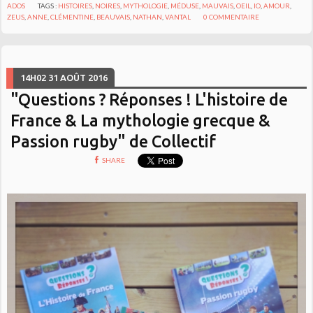
ADOS
TAGS :
HISTOIRES
,
NOIRES
,
MYTHOLOGIE
,
MÉDUSE
,
MAUVAIS
,
OEIL
,
IO
,
AMOUR
,
ZEUS
,
ANNE
,
CLÉMENTINE
,
BEAUVAIS
,
NATHAN
,
VANTAL
0
COMMENTAIRE
14H02
31
AOÛT 2016
"Questions ? Réponses ! L'histoire de
France & La mythologie grecque &
Passion rugby" de Collectif
SHARE