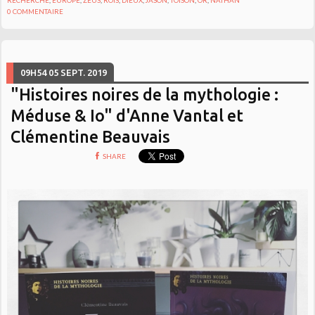
RECHERCHE
,
EUROPE
,
ZEUS
,
ROIS
,
DIEUX
,
JASON
,
TOISON
,
OR
,
NATHAN
0
COMMENTAIRE
09H54
05
SEPT. 2019
"Histoires noires de la mythologie :
Méduse & Io" d'Anne Vantal et
Clémentine Beauvais
SHARE