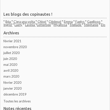
Les blogs des copinautes !
*
Béa
*
C'era una volta
*
Chloé
*
Clédesol
*
Emma
*
Faelys
*
Gaellooo
*
Ingrid
*
Laety
*
Lavinia
*
Letterbee
*
MyaRosa
*
Stellade
*
Stéphanie
*
Elo
Archives
février 2021
novembre 2020
juillet 2020
juin 2020
mai 2020
avril 2020
mars 2020
février 2020
janvier 2020
décembre 2019
Toutes les archives
Notes récentes