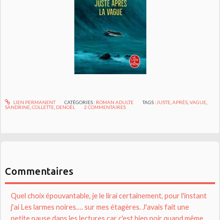
LIEN PERMANENT
CATÉGORIES :
ROMAN ADULTE
TAGS :
JUSTE
,
APRÈS
,
VAGUE
,
SANDRINE
,
COLLETTE
,
DENOËL
2
COMMENTAIRES
Commentaires
Quel choix épouvantable, je le lirai certainement, pour l'instant
j'ai Les larmes noires…. sur mes étagères. J'avais fait une
petite pause dans les lectures car c'est bien noir quand même.