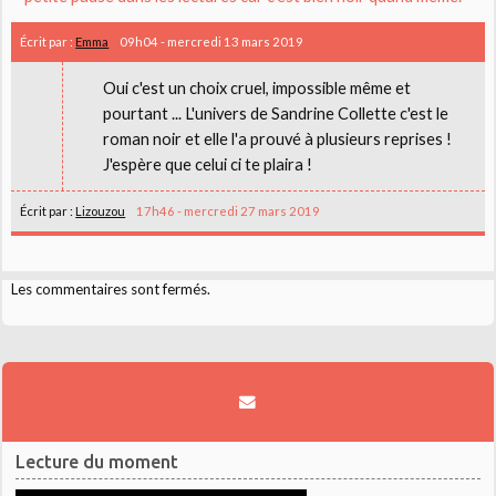
Écrit par :
Emma
09h04
-
mercredi 13
mars 2019
Oui c'est un choix cruel, impossible même et
pourtant ... L'univers de Sandrine Collette c'est le
roman noir et elle l'a prouvé à plusieurs reprises !
J'espère que celui ci te plaira !
Écrit par :
Lizouzou
17h46
-
mercredi 27
mars 2019
Les commentaires sont fermés.
Lecture du moment