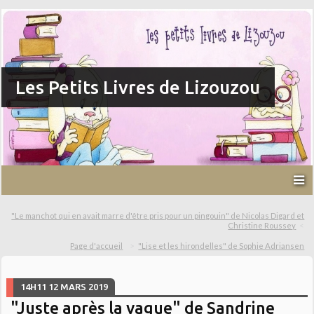
Les Petits Livres de Lizouzou
"Le manchot qui en avait marre d'être pris pour un pingouin" de Nicolas Digard et
Christine Roussey
Page d'accueil
"Lise et les hirondelles" de Sophie Adriansen
14H11
12
MARS 2019
"Juste après la vague" de Sandrine