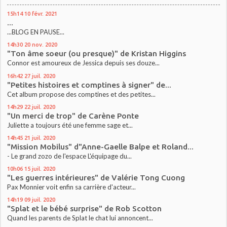
15h14
10
févr. 2021
...
...BLOG EN PAUSE...
14h30
20
nov. 2020
"Ton âme soeur (ou presque)" de Kristan Higgins
Connor est amoureux de Jessica depuis ses douze...
16h42
27
juil. 2020
"Petites histoires et comptines à signer" de...
Cet album propose des comptines et des petites...
14h29
22
juil. 2020
"Un merci de trop" de Carène Ponte
Juliette a toujours été une femme sage et...
14h45
21
juil. 2020
"Mission Mobilus" d"Anne-Gaelle Balpe et Roland...
- Le grand zozo de l'espace L'équipage du...
10h06
15
juil. 2020
"Les guerres intérieures" de Valérie Tong Cuong
Pax Monnier voit enfin sa carrière d'acteur...
14h19
09
juil. 2020
"Splat et le bébé surprise" de Rob Scotton
Quand les parents de Splat le chat lui annoncent...