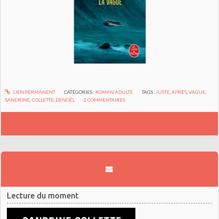
LIEN PERMANENT
CATÉGORIES :
ROMAN ADULTE
TAGS :
JUSTE
,
APRÈS
,
VAGUE
,
SANDRINE
,
COLLETTE
,
DENOËL
2
COMMENTAIRES
Lecture du moment