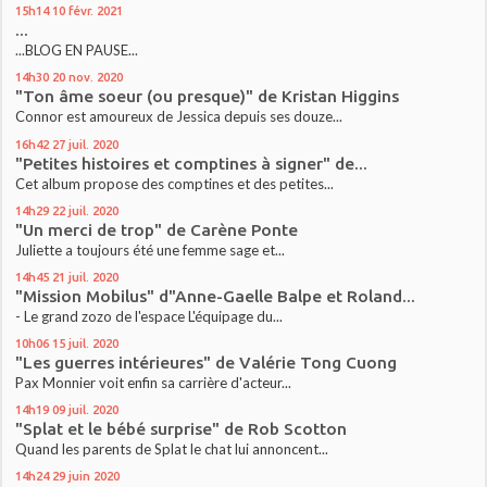
15h14
10
févr. 2021
...
...BLOG EN PAUSE...
14h30
20
nov. 2020
"Ton âme soeur (ou presque)" de Kristan Higgins
Connor est amoureux de Jessica depuis ses douze...
16h42
27
juil. 2020
"Petites histoires et comptines à signer" de...
Cet album propose des comptines et des petites...
14h29
22
juil. 2020
"Un merci de trop" de Carène Ponte
Juliette a toujours été une femme sage et...
14h45
21
juil. 2020
"Mission Mobilus" d"Anne-Gaelle Balpe et Roland...
- Le grand zozo de l'espace L'équipage du...
10h06
15
juil. 2020
"Les guerres intérieures" de Valérie Tong Cuong
Pax Monnier voit enfin sa carrière d'acteur...
14h19
09
juil. 2020
"Splat et le bébé surprise" de Rob Scotton
Quand les parents de Splat le chat lui annoncent...
14h24
29
juin 2020