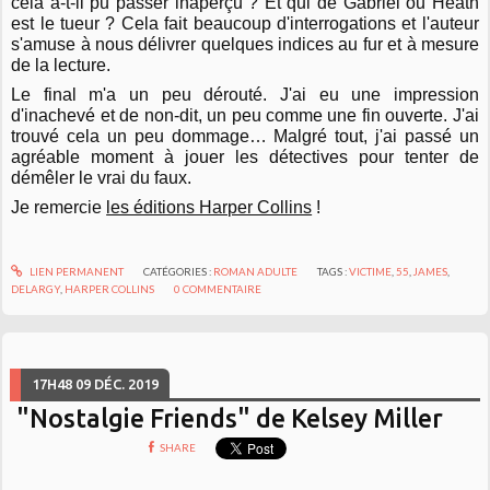
cela a-t-il pu passer inaperçu ? Et qui de Gabriel ou Heath
est le tueur ? Cela fait beaucoup d'interrogations et l'auteur
s'amuse à nous délivrer quelques indices au fur et à mesure
de la lecture.
Le final m'a un peu dérouté. J'ai eu une impression
d'inachevé et de non-dit, un peu comme une fin ouverte. J'ai
trouvé cela un peu dommage… Malgré tout, j'ai passé un
agréable moment à jouer les détectives pour tenter de
démêler le vrai du faux.
Je remercie
les éditions Harper Collins
!
LIEN PERMANENT
CATÉGORIES :
ROMAN ADULTE
TAGS :
VICTIME
,
55
,
JAMES
,
DELARGY
,
HARPER COLLINS
0
COMMENTAIRE
17H48
09
DÉC. 2019
"Nostalgie Friends" de Kelsey Miller
SHARE