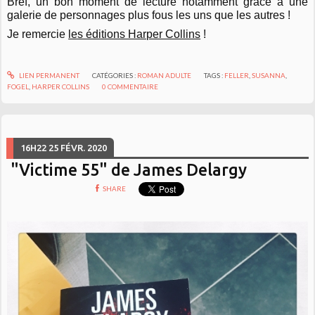
Bref, un bon moment de lecture notamment grâce à une
galerie de personnages plus fous les uns que les autres !
Je remercie
les éditions Harper Collins
!
LIEN PERMANENT
CATÉGORIES :
ROMAN ADULTE
TAGS :
FELLER
,
SUSANNA
,
FOGEL
,
HARPER COLLINS
0
COMMENTAIRE
16H22
25
FÉVR. 2020
"Victime 55" de James Delargy
SHARE