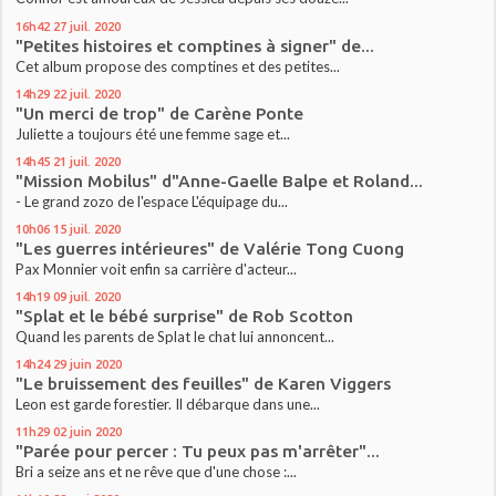
16h42
27
juil. 2020
"Petites histoires et comptines à signer" de...
Cet album propose des comptines et des petites...
14h29
22
juil. 2020
"Un merci de trop" de Carène Ponte
Juliette a toujours été une femme sage et...
14h45
21
juil. 2020
"Mission Mobilus" d"Anne-Gaelle Balpe et Roland...
- Le grand zozo de l'espace L'équipage du...
10h06
15
juil. 2020
"Les guerres intérieures" de Valérie Tong Cuong
Pax Monnier voit enfin sa carrière d'acteur...
14h19
09
juil. 2020
"Splat et le bébé surprise" de Rob Scotton
Quand les parents de Splat le chat lui annoncent...
14h24
29
juin 2020
"Le bruissement des feuilles" de Karen Viggers
Leon est garde forestier. Il débarque dans une...
11h29
02
juin 2020
"Parée pour percer : Tu peux pas m'arrêter"...
Bri a seize ans et ne rêve que d'une chose :...