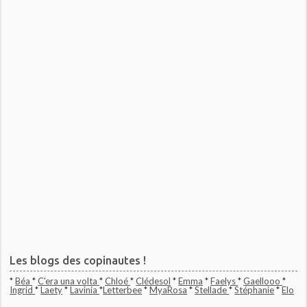
Les blogs des copinautes !
*
Béa
*
C'era una volta
*
Chloé
*
Clédesol
*
Emma
*
Faelys
*
Gaellooo
*
Ingrid
*
Laety
*
Lavinia
*
Letterbee
*
MyaRosa
*
Stellade
*
Stéphanie
*
Elo