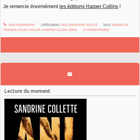
Je remercie énormément
les éditions Harper Collins
!
LIEN PERMANENT
CATÉGORIES :
DOCUMENTAIRE ADULTE
TAGS :
NOSTALGIE
,
FRIENDS
,
KELSEY
,
MILLER
,
HARPER COLLINS
,
SÉRIE
2
COMMENTAIRES
Lecture du moment