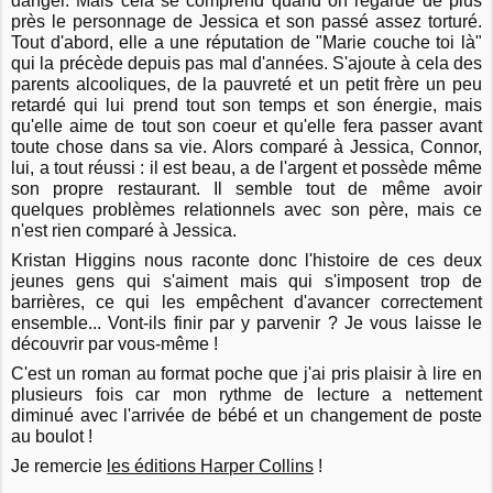
danger. Mais cela se comprend quand on regarde de plus
près le personnage de Jessica et son passé assez torturé.
Tout d'abord, elle a une réputation de "Marie couche toi là"
qui la précède depuis pas mal d'années. S'ajoute à cela des
parents alcooliques, de la pauvreté et un petit frère un peu
retardé qui lui prend tout son temps et son énergie, mais
qu'elle aime de tout son coeur et qu'elle fera passer avant
toute chose dans sa vie. Alors comparé à Jessica, Connor,
lui, a tout réussi : il est beau, a de l'argent et possède même
son propre restaurant. Il semble tout de même avoir
quelques problèmes relationnels avec son père, mais ce
n'est rien comparé à Jessica.
Kristan Higgins nous raconte donc l'histoire de ces deux
jeunes gens qui s'aiment mais qui s'imposent trop de
barrières, ce qui les empêchent d'avancer correctement
ensemble... Vont-ils finir par y parvenir ? Je vous laisse le
découvrir par vous-même !
C'est un roman au format poche que j'ai pris plaisir à lire en
plusieurs fois car mon rythme de lecture a nettement
diminué avec l'arrivée de bébé et un changement de poste
au boulot !
Je remercie
les éditions Harper Collins
!