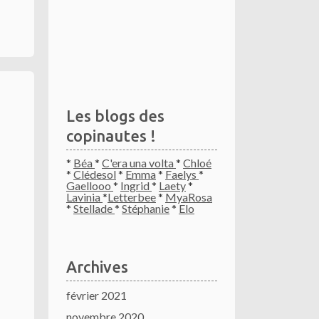
Les blogs des
copinautes !
*
Béa
*
C'era una volta
*
Chloé
*
Clédesol
*
Emma
*
Faelys
*
Gaellooo
*
Ingrid
*
Laety
*
Lavinia
*
Letterbee
*
MyaRosa
*
Stellade
*
Stéphanie
*
Elo
Archives
février 2021
novembre 2020