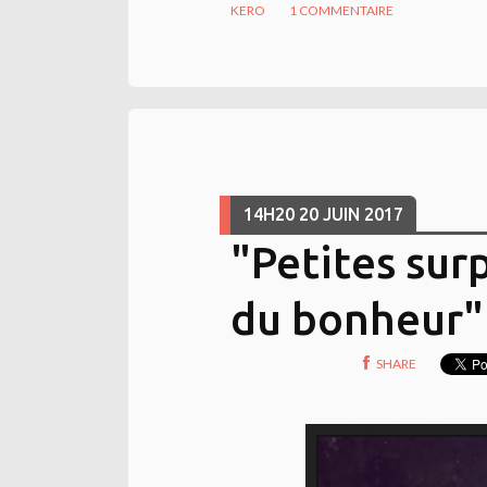
KERO
1
COMMENTAIRE
14H20
20
JUIN 2017
"Petites sur
du bonheur"
SHARE