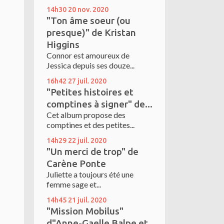
14h30
20
nov. 2020
"Ton âme soeur (ou
presque)" de Kristan
Higgins
Connor est amoureux de
Jessica depuis ses douze...
16h42
27
juil. 2020
"Petites histoires et
comptines à signer" de...
Cet album propose des
comptines et des petites...
14h29
22
juil. 2020
"Un merci de trop" de
Carène Ponte
Juliette a toujours été une
femme sage et...
14h45
21
juil. 2020
"Mission Mobilus"
d"Anne-Gaelle Balpe et