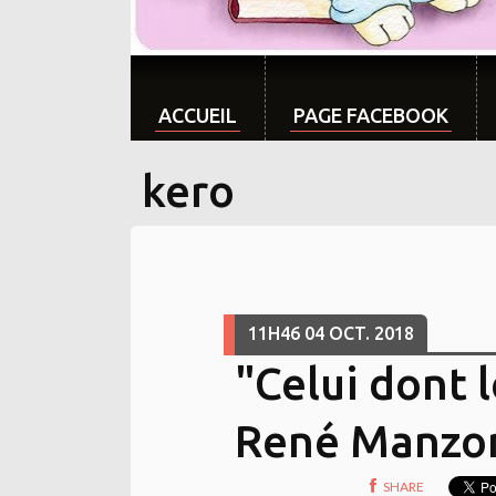
ACCUEIL
PAGE FACEBOOK
kero
11H46
04
OCT. 2018
"Celui dont 
René Manzo
SHARE