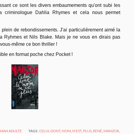
essant ce sont les divers embaumements qu'ont subi les
 la criminologue Dahlia Rhymes et cela nous permet
t plein de rebondissements. J'ai particulièrement aimé la
ia Ryhmes et Nils Blake. Mais je ne vous en dirais pas
 vous-même ce bon thriller !
nible en format poche chez Pocket !
MAN ADULTE
TAGS :
CELUI
,
DONT
,
NOM
,
N'EST
,
PLUS
,
RENÉ
,
MANZOR
,