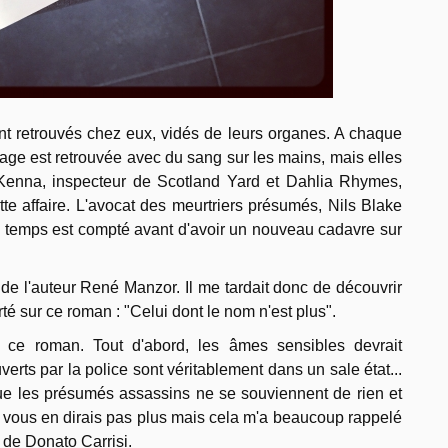
t retrouvés chez eux, vidés de leurs organes. A chaque
rage est retrouvée avec du sang sur les mains, mais elles
Kenna, inspecteur de Scotland Yard et Dahlia Rhymes,
te affaire. L'avocat des meurtriers présumés, Nils Blake
e temps est compté avant d'avoir un nouveau cadavre sur
de l'auteur René Manzor. Il me tardait donc de découvrir
té sur ce roman : "Celui dont le nom n'est plus".
t ce roman. Tout d'abord, les âmes sensibles devrait
erts par la police sont véritablement dans un sale état...
t que les présumés assassins ne se souviennent de rien et
ne vous en dirais pas plus mais cela m'a beaucoup rappelé
" de Donato Carrisi.