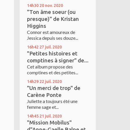
14h30
20
nov. 2020
"Ton âme soeur (ou
presque)" de Kristan
Higgins
Connor est amoureux de
Jessica depuis ses douze...
16h42
27
juil. 2020
"Petites histoires et
comptines à signer" de...
Cet album propose des
comptines et des petites...
14h29
22
juil. 2020
"Un merci de trop" de
Carène Ponte
Juliette a toujours été une
femme sage et...
14h45
21
juil. 2020
"Mission Mobilus"
d"Anne-Gaelle Balpe et