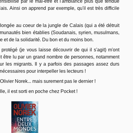
sensibilisé par le mal-être et l'ambiance plus que tendue
lais. Ainsi on apprend par exemple, qu'il est très difficile
ongée au coeur de la jungle de Calais (qui a été détruit
munautés bien établies (Soudanais, syrien, musulmans,
aide et de la solidarité. Du bon et du moins bon.
 protégé (je vous laisse découvrir de qui il s'agit) m'ont
it être lu par un grand nombre de personnes, notamment
ur les migrants. Il y a parfois des passages assez durs
écessaires pour interpeller les lecteurs !
Olivier Norek... mais surement pas le dernier !
e, il est sorti en poche chez Pocket !