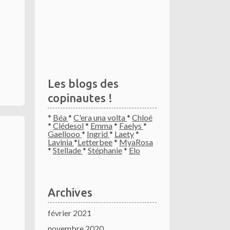
Les blogs des
copinautes !
*
Béa
*
C'era una volta
*
Chloé
*
Clédesol
*
Emma
*
Faelys
*
Gaellooo
*
Ingrid
*
Laety
*
Lavinia
*
Letterbee
*
MyaRosa
*
Stellade
*
Stéphanie
*
Elo
Archives
février 2021
novembre 2020