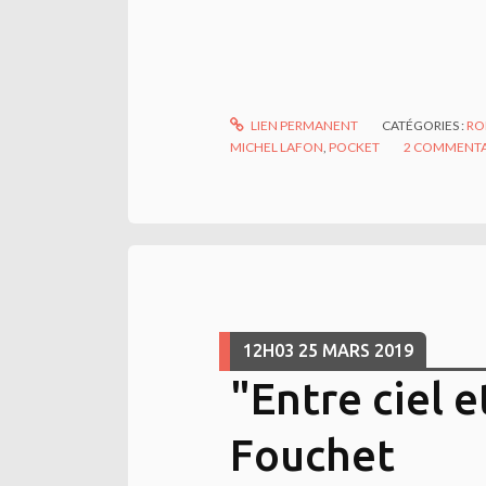
LIEN PERMANENT
CATÉGORIES :
RO
MICHEL LAFON
,
POCKET
2
COMMENTA
12H03
25
MARS 2019
"Entre ciel 
Fouchet