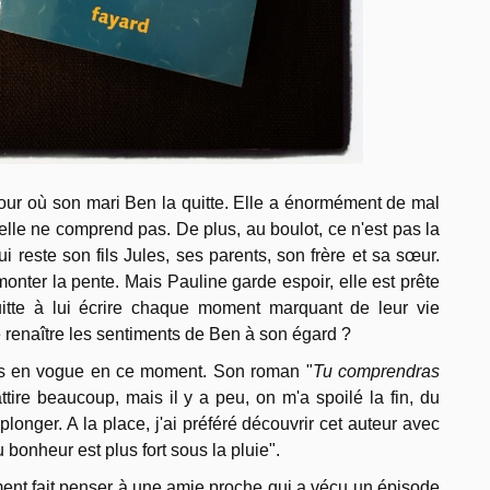
jour où son mari Ben la quitte. Elle a énormément de mal
'elle ne comprend pas. De plus, au boulot, ce n'est pas la
i reste son fils Jules, ses parents, son frère et sa sœur.
remonter la pente. Mais Pauline garde espoir, elle est prête
uitte à lui écrire chaque moment marquant de leur vie
re renaître les sentiments de Ben à son égard ?
très en vogue en ce moment. Son roman "
Tu comprendras
attire beaucoup, mais il y a peu, on m'a spoilé la fin, du
longer. A la place, j'ai préféré découvrir cet auteur avec
bonheur est plus fort sous la pluie".
ement fait penser à une amie proche qui a vécu un épisode