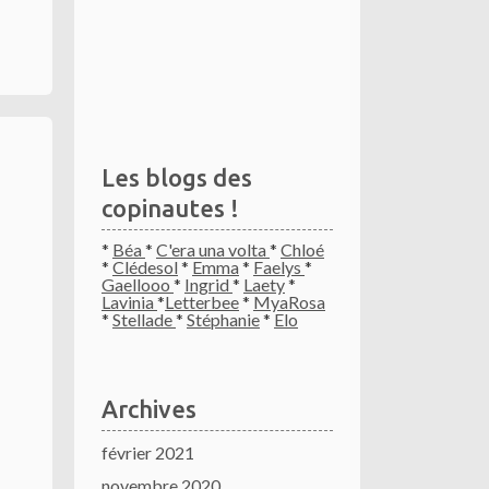
Les blogs des
copinautes !
*
Béa
*
C'era una volta
*
Chloé
*
Clédesol
*
Emma
*
Faelys
*
Gaellooo
*
Ingrid
*
Laety
*
Lavinia
*
Letterbee
*
MyaRosa
*
Stellade
*
Stéphanie
*
Elo
Archives
février 2021
novembre 2020