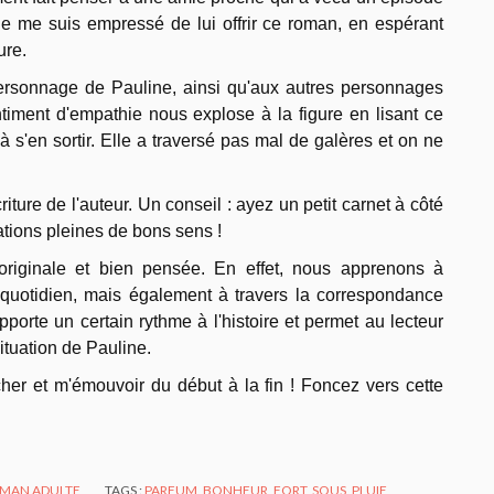
s je me suis empressé de lui offrir ce roman, en espérant
ure.
personnage de Pauline, ainsi qu'aux autres personnages
timent d'empathie nous explose à la figure en lisant ce
à s'en sortir. Elle a traversé pas mal de galères et on ne
riture de l'auteur. Un conseil : ayez un petit carnet à côté
ations pleines de bons sens !
originale et bien pensée. En effet, nous apprenons à
 quotidien, mais également à travers la correspondance
porte un certain rythme à l'histoire et permet au lecteur
tuation de Pauline.
her et m'émouvoir du début à la fin ! Foncez vers cette
MAN ADULTE
TAGS :
PARFUM
,
BONHEUR
,
FORT
,
SOUS
,
PLUIE
,