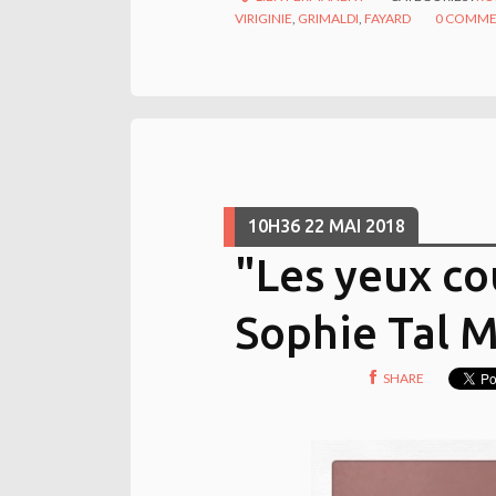
VIRIGINIE
,
GRIMALDI
,
FAYARD
0
COMME
10H36
22
MAI 2018
"Les yeux co
Sophie Tal 
SHARE