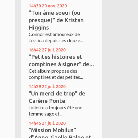
14h30
20
nov. 2020
"Ton âme soeur (ou
presque)" de Kristan
Higgins
Connor est amoureux de
Jessica depuis ses douze...
16h42
27
juil. 2020
"Petites histoires et
comptines à signer" de...
Cet album propose des
comptines et des petites...
14h29
22
juil. 2020
"Un merci de trop" de
Carène Ponte
Juliette a toujours été une
femme sage et...
14h45
21
juil. 2020
"Mission Mobilus"
d"Anne-Gaelle Balpe et