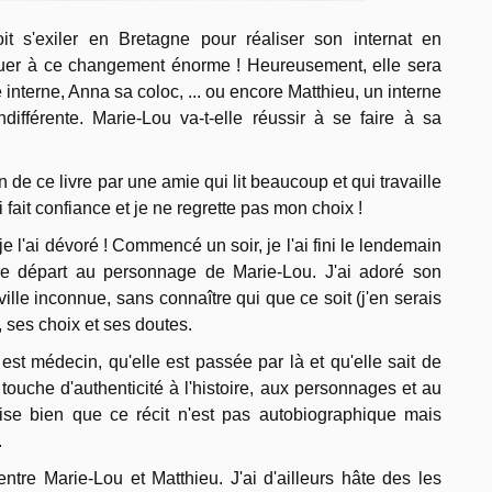
doit s'exiler en Bretagne pour réaliser son internat en
ituer à ce changement énorme ! Heureusement, elle sera
interne, Anna sa coloc, ... ou encore Matthieu, un interne
ifférente. Marie-Lou va-t-elle réussir à se faire à sa
de ce livre par une amie qui lit beaucoup et qui travaille
ai fait confiance et je ne regrette pas mon choix !
 je l'ai dévoré ! Commencé un soir, je l'ai fini le lendemain
 le départ au personnage de Marie-Lou. J'ai adoré son
lle inconnue, sans connaître qui que ce soit (j'en serais
, ses choix et ses doutes.
 est médecin, qu'elle est passée par là et qu'elle sait de
 touche d'authenticité à l'histoire, aux personnages et au
écise bien que ce récit n'est pas autobiographique mais
.
entre Marie-Lou et Matthieu. J'ai d'ailleurs hâte des les