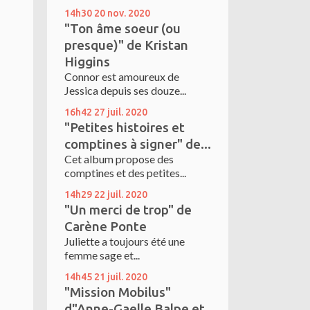
14h30
20
nov. 2020
"Ton âme soeur (ou
presque)" de Kristan
Higgins
Connor est amoureux de
Jessica depuis ses douze...
16h42
27
juil. 2020
"Petites histoires et
comptines à signer" de...
Cet album propose des
comptines et des petites...
14h29
22
juil. 2020
"Un merci de trop" de
Carène Ponte
Juliette a toujours été une
femme sage et...
14h45
21
juil. 2020
"Mission Mobilus"
d"Anne-Gaelle Balpe et