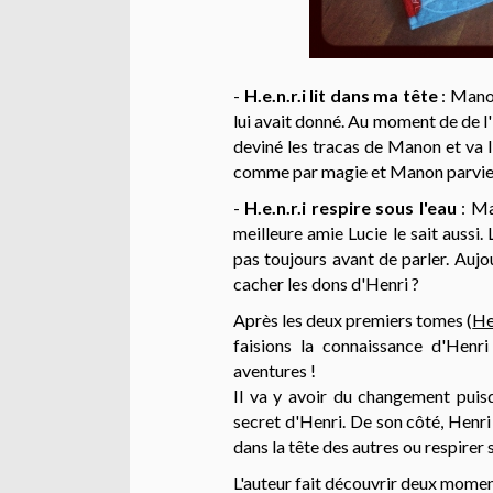
-
H.e.n.r.i lit dans ma tête
: Manon
lui avait donné. Au moment de de l'
deviné les tracas de Manon et va l'
comme par magie et Manon parvient 
-
H.e.n.r.i respire sous l'eau
: Ma
meilleure amie Lucie le sait aussi.
pas toujours avant de parler. Aujo
cacher les dons d'Henri ?
Après les deux premiers tomes (
He
faisions la connaissance d'Henr
aventures !
Il va y avoir du changement puis
secret d'Henri.
De son côté, Henri
dans la tête des autres ou respirer s
L'auteur fait découvrir deux moment