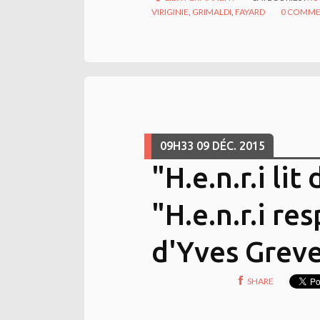
VIRIGINIE
,
GRIMALDI
,
FAYARD
0
COMME
09H33
09
DÉC. 2015
"H.e.n.r.i li
"H.e.n.r.i re
d'Yves Greve
SHARE