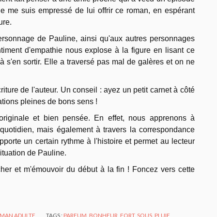
s je me suis empressé de lui offrir ce roman, en espérant
ure.
personnage de Pauline, ainsi qu'aux autres personnages
timent d'empathie nous explose à la figure en lisant ce
à s'en sortir. Elle a traversé pas mal de galères et on ne
riture de l'auteur. Un conseil : ayez un petit carnet à côté
ations pleines de bons sens !
originale et bien pensée. En effet, nous apprenons à
 quotidien, mais également à travers la correspondance
porte un certain rythme à l'histoire et permet au lecteur
tuation de Pauline.
her et m'émouvoir du début à la fin ! Foncez vers cette
MAN ADULTE
TAGS :
PARFUM
,
BONHEUR
,
FORT
,
SOUS
,
PLUIE
,