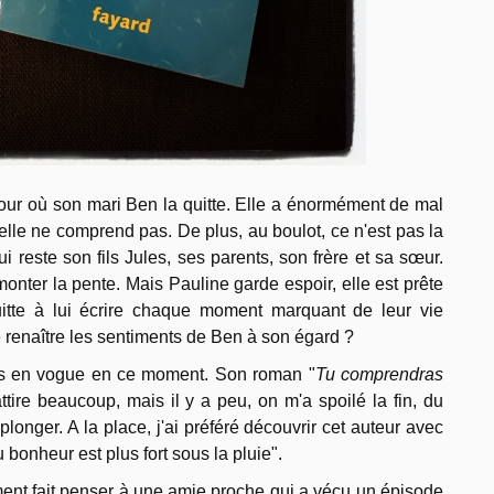
jour où son mari Ben la quitte. Elle a énormément de mal
'elle ne comprend pas. De plus, au boulot, ce n'est pas la
i reste son fils Jules, ses parents, son frère et sa sœur.
remonter la pente. Mais Pauline garde espoir, elle est prête
uitte à lui écrire chaque moment marquant de leur vie
re renaître les sentiments de Ben à son égard ?
très en vogue en ce moment. Son roman "
Tu comprendras
attire beaucoup, mais il y a peu, on m'a spoilé la fin, du
longer. A la place, j'ai préféré découvrir cet auteur avec
bonheur est plus fort sous la pluie".
ement fait penser à une amie proche qui a vécu un épisode