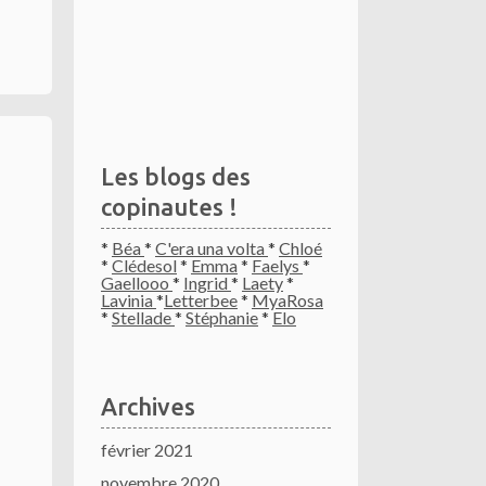
Les blogs des
copinautes !
*
Béa
*
C'era una volta
*
Chloé
*
Clédesol
*
Emma
*
Faelys
*
Gaellooo
*
Ingrid
*
Laety
*
Lavinia
*
Letterbee
*
MyaRosa
*
Stellade
*
Stéphanie
*
Elo
Archives
février 2021
novembre 2020